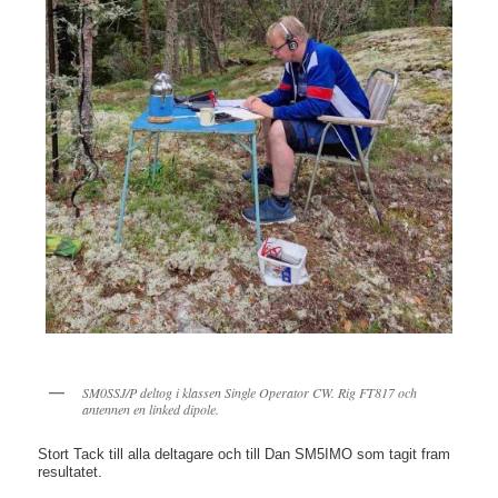
SM0SSJ/P deltog i klassen Single Operator CW. Rig FT817 och
antennen en linked dipole.
Stort Tack till alla deltagare och till Dan SM5IMO som tagit fram
resultatet.