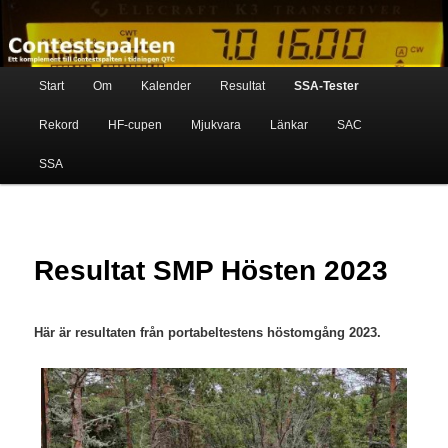
Skip
Ett komplement till contestspalten i tidningen QTC
to
primary
content
Main
Contestspalten
Start
Om
Kalender
Resultat
SSA-Tester
menu
Rekord
HF-cupen
Mjukvara
Länkar
SAC
SSA
Resultat SMP Hösten 2023
Här är resultaten från portabeltestens höstomgång 2023.