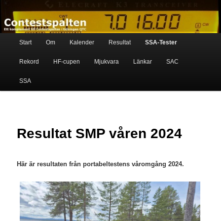
Skip
Ett komplement till contestspalten i tidningen QTC
to
primary
content
Main
Contestspalten
Start
Om
Kalender
Resultat
SSA-Tester
menu
Rekord
HF-cupen
Mjukvara
Länkar
SAC
SSA
Resultat SMP våren 2024
Här är resultaten från portabeltestens våromgång 2024.