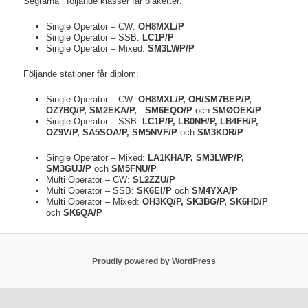
Segrarna i följande klasser får plaketter:
Single Operator – CW:
OH8MXL/P
Single Operator – SSB:
LC1P/P
Single Operator – Mixed:
SM3LWP/P
Följande stationer får diplom:
Single Operator – CW:
OH8MXL/P, OH/SM7BEP/P,
OZ7BQ/P, SM2EKA/P, SM6EQO/P
och
SMØOEK/P
Single Operator – SSB:
LC1P/P, LB0NH/P, LB4FH/P,
OZ9V/P, SA5SOA/P, SM5NVF/P
och
SM3KDR/P
Single Operator – Mixed:
LA1KHA/P, SM3LWP/P,
SM3GUJ/P
och
SM5FNU/P
Multi Operator – CW:
SL2ZZU/P
Multi Operator – SSB:
SK6EI/P
och
SM4YXA/P
Multi Operator – Mixed:
OH3KQ/P,
SK3BG/P, SK6HD/P
och
SK6QA/P
Proudly powered by WordPress