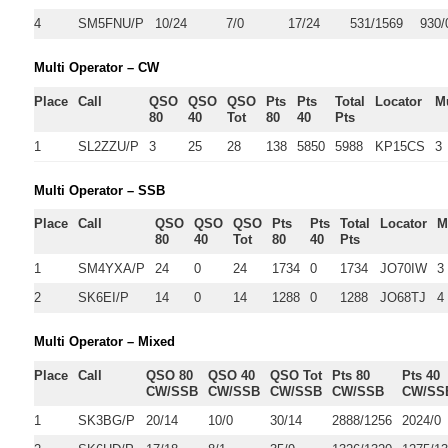
4
SM5FNU/P
10/24
7/0
17/24
531/1569
930/
Multi Operator – CW
Place
Call
QSO
QSO
QSO
Pts
Pts
Total
Locator
M
80
40
Tot
80
40
Pts
1
SL2ZZU/P
3
25
28
138
5850
5988
KP15CS
3
Multi Operator – SSB
Place
Call
QSO
QSO
QSO
Pts
Pts
Total
Locator
M
80
40
Tot
80
40
Pts
1
SM4YXA/P
24
0
24
1734
0
1734
JO70IW
3
2
SK6EI/P
14
0
14
1288
0
1288
JO68TJ
4
Multi Operator – Mixed
Place
Call
QSO 80
QSO 40
QSO Tot
Pts 80
Pts 40
CW/SSB
CW/SSB
CW/SSB
CW/SSB
CW/SS
1
SK3BG/P
20/14
10/0
30/14
2888/1256
2024/0