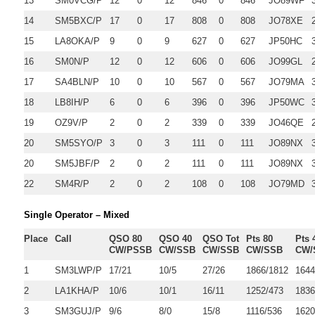
13
SM0VCG/P
12
0
12
846
0
846
JO89WF
14
SM5BXC/P
17
0
17
808
0
808
JO78XE
15
LA8OKA/P
9
0
9
627
0
627
JP50HC
16
SM0N/P
12
0
12
606
0
606
JO99GL
17
SA4BLN/P
10
0
10
567
0
567
JO79MA
18
LB8IH/P
6
0
6
396
0
396
JP50WC
19
OZ9V/P
2
0
2
339
0
339
JO46QE
20
SM5SYO/P
3
0
3
111
0
111
JO89NX
20
SM5JBF/P
2
0
2
111
0
111
JO89NX
22
SM4R/P
2
0
2
108
0
108
JO79MD
Single Operator – Mixed
Place
Call
QSO 80
QSO 40
QSO Tot
Pts 80
Pts 
CW/PSSB
CW/SSB
CW/SSB
CW/SSB
CW/
1
SM3LWP/P
17/21
10/5
27/26
1866/1812
1644
2
LA1KHA/P
10/6
10/1
16/11
1252/473
1836
3
SM3GUJ/P
9/6
8/0
15/8
1116/536
1620