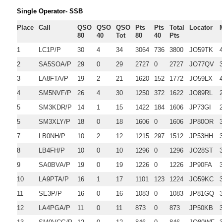
Single Operator- SSB
Place
Call
QSO
QSO
QSO
Pts
Pts
Total
Locator
80
40
Tot
80
40
Pts
1
LC1P/P
30
4
34
3064
736
3800
JO59TK
2
SA5SOA/P
29
0
29
2727
0
2727
JO77QV
3
LA8FTA/P
19
2
21
1620
152
1772
JO59LX
4
SM5NVF/P
26
4
30
1250
372
1622
JO89RL
5
SM3KDR/P
14
1
15
1422
184
1606
JP73GI
5
SM3XLY/P
18
0
18
1606
0
1606
JP80OR
7
LB0NH/P
10
2
12
1215
297
1512
JP53HH
8
LB4FH/P
10
0
10
1296
0
1296
JO28ST
9
SA0BVA/P
19
0
19
1226
0
1226
JP90FA
10
LA9PTA/P
16
1
17
1101
123
1224
JO59KC
11
SE3P/P
16
0
16
1083
0
1083
JP81GQ
12
LA4PGA/P
11
0
11
873
0
873
JP50KB