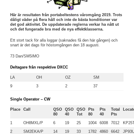
Här är resultaten från portabeltestens våromgång 2019. Trots
dåligt väder på flera håll och inte de bästa konditioner var
det god aktivitet. De uppdaterade reglerna verkar ha nått ut
och det fungerade bra med de nya effektklasserna.
Ett stort tack för alla loggar (saknades få den här gången) och
snart är det dags för höstomgången den 18 augusti.
73 Dan/SM5IMO
Deltagare från respektive DXCC
LA
OH
OZ
SM
9
3
2
37
Single Operator – CW
Place
Call
QSO
QSO
QSO
Pts
Pts
Total
Locat
80
40
Tot
80
40
Pts
1
OH8MXL/P
6
19
25
1004
6008
7012
KP25
2
SM2EKA/P
14
19
33
1782
4860
6642
JP93