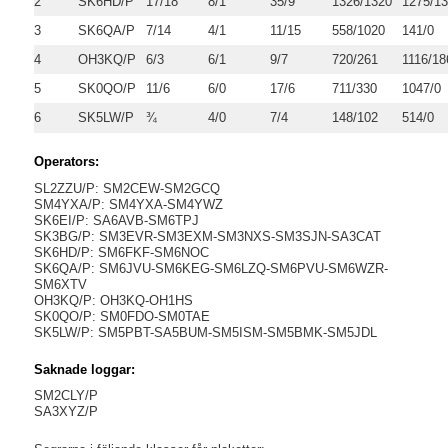
2
SK6HD/P
17/18
8/1
35/9
1326/1320
1275/1
3
SK6QA/P
7/14
4/1
11/15
558/1020
141/0
4
OH3KQ/P
6/3
6/1
9/7
720/261
1116/18
5
SK0QO/P
11/6
6/0
17/6
711/330
1047/0
6
SK5LW/P
¾
4/0
7/4
148/102
514/0
Operators:
SL2ZZU/P: SM2CEW-SM2GCQ
SM4YXA/P: SM4YXA-SM4YWZ
SK6EI/P: SA6AVB-SM6TPJ
SK3BG/P: SM3EVR-SM3EXM-SM3NXS-SM3SJN-SA3CAT
SK6HD/P: SM6FKF-SM6NOC
SK6QA/P: SM6JVU-SM6KEG-SM6LZQ-SM6PVU-SM6WZR-
SM6XTV
OH3KQ/P: OH3KQ-OH1HS
SK0QO/P: SM0FDO-SM0TAE
SK5LW/P: SM5PBT-SA5BUM-SM5ISM-SM5BMK-SM5JDL
Saknade loggar:
SM2CLY/P
SA3XYZ/P