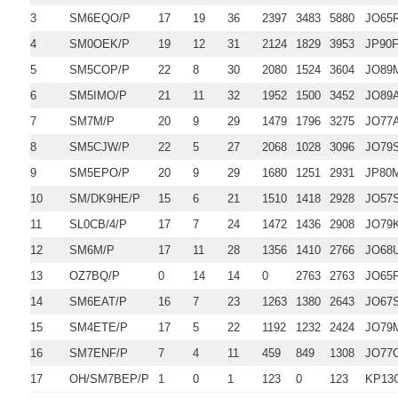
3
SM6EQO/P
17
19
36
2397
3483
5880
JO65R
4
SM0OEK/P
19
12
31
2124
1829
3953
JP90
5
SM5COP/P
22
8
30
2080
1524
3604
JO89
6
SM5IMO/P
21
11
32
1952
1500
3452
JO89
7
SM7M/P
20
9
29
1479
1796
3275
JO77
8
SM5CJW/P
22
5
27
2068
1028
3096
JO79
9
SM5EPO/P
20
9
29
1680
1251
2931
JP80
10
SM/DK9HE/P
15
6
21
1510
1418
2928
JO57
11
SL0CB/4/P
17
7
24
1472
1436
2908
JO79
12
SM6M/P
17
11
28
1356
1410
2766
JO68
13
OZ7BQ/P
0
14
14
0
2763
2763
JO65
14
SM6EAT/P
16
7
23
1263
1380
2643
JO67
15
SM4ETE/P
17
5
22
1192
1232
2424
JO79
16
SM7ENF/P
7
4
11
459
849
1308
JO77
17
OH/SM7BEP/P
1
0
1
123
0
123
KP13