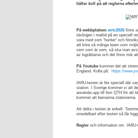
håller koll på att reglerna efterl
På webbplatsen
wrtc2026
finns a
tävlingen i realtid på en speciell re
vara med som “hunter” och försö
att köra så många team som möjlig
vem som är vem, så ska man avstå 
av logrättarna och det finns risk 
På Youtube
kommer det att strema
England. Kolla på:
https://www.
IARU-testen är lite speciell där v
station. I Sverige kommer vi att 
använda upp till fem QTH för att t
kommer att bemanna stationerna.
Att delta i testen är enkelt. Test
omedelbart efter testen så får log
Regler
och information om IARU-t