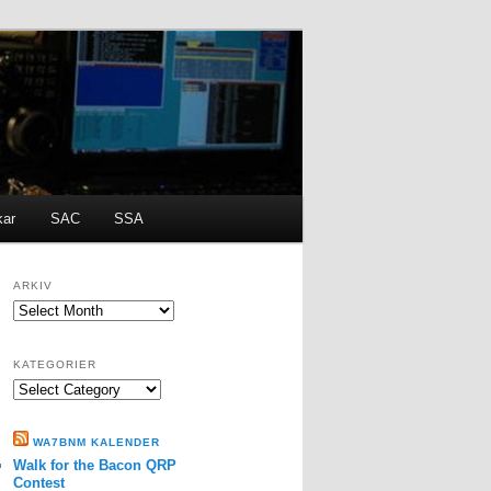
kar
SAC
SSA
ARKIV
ARKIV
KATEGORIER
Kategorier
WA7BNM KALENDER
Walk for the Bacon QRP
Contest