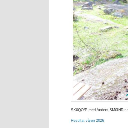
SK0QO/P med Anders SM0IHR som
Resultat våren 2026