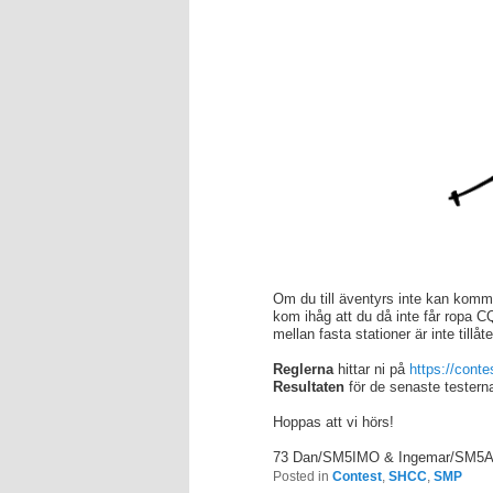
Om du till äventyrs inte kan komma
kom ihåg att du då inte får ropa 
mellan fasta stationer är inte tillåt
Reglerna
hittar ni på
https://conte
Resultaten
för de senaste testern
Hoppas att vi hörs!
73 Dan/SM5IMO & Ingemar/SM5
Posted in
Contest
,
SHCC
,
SMP