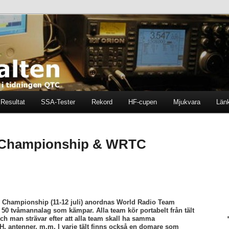
ten i tidningen QTC
en
Resultat
SSA-Tester
Rekord
HF-cupen
Mjukvara
Län
 Championship & WRTC
 Championship (11-12 juli) anordnas World Radio Team
50 tvåmannalag som kämpar. Alla team kör portabelt från tält
ch man strävar efter att alla team skall ha samma
TH, antenner, m.m. I varje tält finns också en domare som