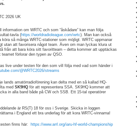
evs.
ll information om WRTC och som “åskådare” kan man följa
sultat-tavla (
https://worldradioleague.com/wrtc
). Man kan också
ka köra så många WRTC-stationer som möjligt. WRTC uppmanar
t utan att favorisera något team. Även om man lyckas klura ut
från att bara köra sitt favoritteam – detta kommer att upptäckas
att teamet förlorar den typen av QSO.
s live under testen för den som vill följa med vad som händer i
youtube.com/@WRTC2026/streams
arje lands amatörradioförening kan delta med en så kallad HQ-
delta med
SK9HQ
för att representera SSA. SK9HQ kommer att
äcka in alla band både på CW och SSB. Ett 15-tal operatörer
meddelande är RS(T) 18 för oss i Sverige. Skicka in loggen
grättarna i England ett bra underlag för att kora WRTC-vinnarna!
esten finns här:
https://www.arrl.org/iaru-hf-world-championship