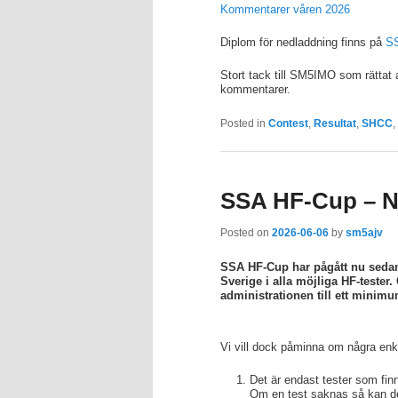
Kommentarer våren 2026
Diplom för nedladdning finns på
SS
Stort tack till SM5IMO som rättat 
kommentarer.
Posted in
Contest
,
Resultat
,
SHCC
,
SSA HF-Cup – N
Posted on
2026-06-06
by
sm5ajv
SSA HF-Cup har pågått nu sedan 20
Sverige i alla möjliga HF-tester
administrationen till ett minimu
Vi vill dock påminna om några enkl
Det är endast tester som finn
Om en test saknas så kan det