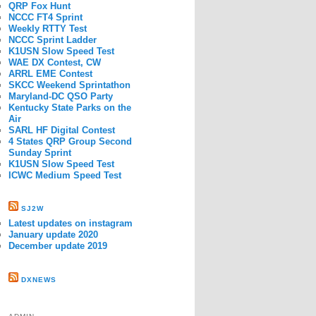
QRP Fox Hunt
NCCC FT4 Sprint
Weekly RTTY Test
NCCC Sprint Ladder
K1USN Slow Speed Test
WAE DX Contest, CW
ARRL EME Contest
SKCC Weekend Sprintathon
Maryland-DC QSO Party
Kentucky State Parks on the
Air
SARL HF Digital Contest
4 States QRP Group Second
Sunday Sprint
K1USN Slow Speed Test
ICWC Medium Speed Test
SJ2W
Latest updates on instagram
January update 2020
December update 2019
DXNEWS