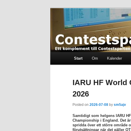
Skip
Skip
Ett komplement till contestspal
to
to
primary
secondary
content
content
Contestspalt
Main
Start
Om
Kalender
menu
IARU HF World
2026
Posted on
2026-07-08
by
sm5ajv
Samtidigt som helgens IARU HF
Championship i England. Det är 
spridda över ett större område o
förutsättningar när det gäller Q