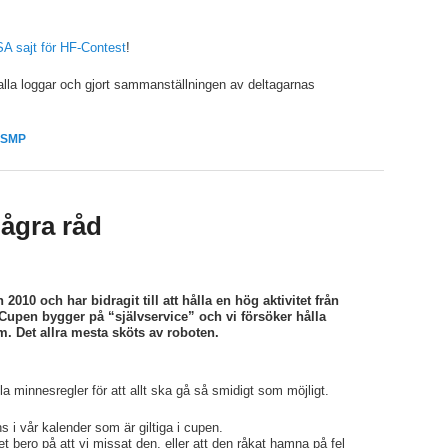
A sajt för HF-Contest
!
alla loggar och gjort sammanställningen av deltagarnas
SMP
ågra råd
10 och har bidragit till att hålla en hög aktivitet från
. Cupen bygger på “självservice” och vi försöker hålla
m. Det allra mesta sköts av roboten.
a minnesregler för att allt ska gå så smidigt som möjligt.
s i vår kalender som är giltiga i cupen.
 bero på att vi missat den, eller att den råkat hamna på fel