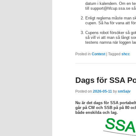
datum i kalendern. Om en test
till support@hfcup.ssa.se så f
Enligt reglerna måste man sk
cupen. Så ha för vana att fö
Cupens robot försöker så gott 
så vill vi att man så långt s
testens namna när loggen lad
Posted in
Contest
|
Tagged
shcc
Dags för SSA Po
Posted on
2026-05-11
by
sm5ajv
Nu är det dags för SSA portabe
går på CW och SSB på på 80 och 
både enskilda och lag.