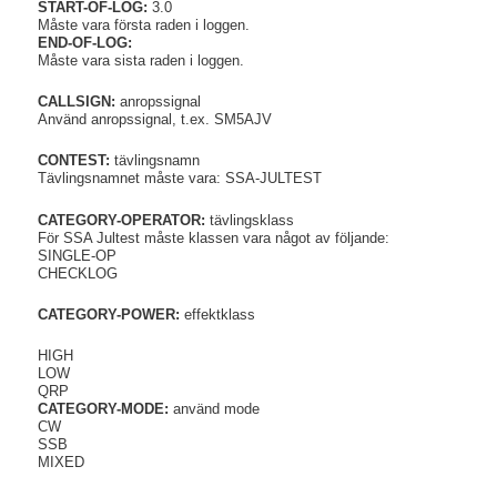
START-OF-LOG:
3.0
Måste vara första raden i loggen.
END-OF-LOG:
Måste vara sista raden i loggen.
CALLSIGN:
anropssignal
Använd anropssignal, t.ex. SM5AJV
CONTEST:
tävlingsnamn
Tävlingsnamnet måste vara: SSA-JULTEST
CATEGORY-OPERATOR:
tävlingsklass
För SSA Jultest måste klassen vara något av följande:
SINGLE-OP
CHECKLOG
CATEGORY-POWER:
effektklass
HIGH
LOW
QRP
CATEGORY-MODE:
använd mode
CW
SSB
MIXED