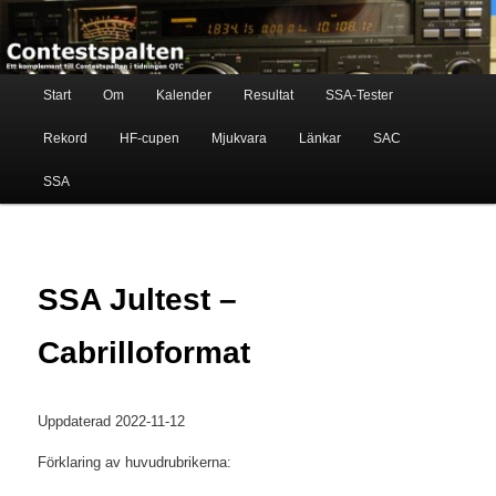
Skip
Ett komplement till contestspalten i tidningen QTC
to
primary
content
Main
Contestspalten
Start
Om
Kalender
Resultat
SSA-Tester
menu
Rekord
HF-cupen
Mjukvara
Länkar
SAC
SSA
SSA Jultest –
Cabrilloformat
Uppdaterad 2022-11-12
Förklaring av huvudrubrikerna: