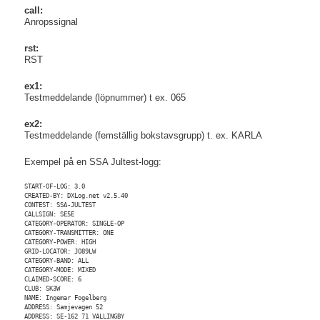
call:
Anropssignal
rst:
RST
ex1:
Testmeddelande (löpnummer) t ex. 065
ex2:
Testmeddelande (femställig bokstavsgrupp) t. ex. KARLA
Exempel på en SSA Jultest-logg:
START-OF-LOG: 3.0

CREATED-BY: DXLog.net v2.5.40

CONTEST: SSA-JULTEST

CALLSIGN: SE5E

CATEGORY-OPERATOR: SINGLE-OP

CATEGORY-TRANSMITTER: ONE

CATEGORY-POWER: HIGH

GRID-LOCATOR: JO89LW

CATEGORY-BAND: ALL

CATEGORY-MODE: MIXED

CLAIMED-SCORE: 6

CLUB: SK3W

NAME: Ingemar Fogelberg

ADDRESS: Samjevagen 52

ADDRESS: SE-162 71 VALLINGBY
