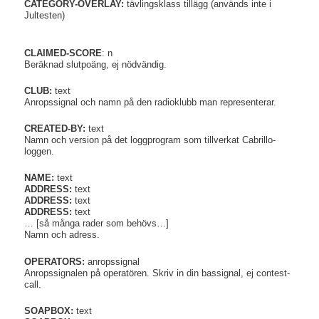
CATEGORY-OVERLAY:
tävlingsklass tillägg (används inte i
Jultesten)
CLAIMED-SCORE
: n
Beräknad slutpoäng, ej nödvändig.
CLUB:
text
Anropssignal och namn på den radioklubb man representerar.
CREATED-BY:
text
Namn och version på det loggprogram som tillverkat Cabrillo-
loggen.
NAME:
text
ADDRESS:
text
ADDRESS:
text
ADDRESS:
text
… [så många rader som behövs…]
Namn och adress.
OPERATORS:
anropssignal
Anropssignalen på operatören. Skriv in din bassignal, ej contest-
call.
SOAPBOX:
text