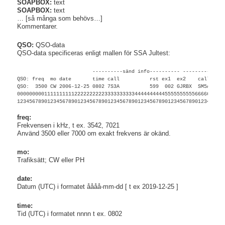
SOAPBOX:
text
SOAPBOX:
text
… [så många som behövs…]
Kommentarer.
QSO:
QSO-data
QSO-data specificeras enligt mallen för SSA Jultest:
                         ----------sänd info---------- ----------mott
QSO: freq  mo date       time call          rst ex1  ex2    call     
QSO:  3500 CW 2006-12-25 0802 7S3A          599  002 GJRBX  SM5ALJ   
000000000111111111122222222223333333333444444444455555555556666666666
12345678901234567890123456789012345678901234567890123456789012345678
freq:
Frekvensen i kHz, t ex. 3542, 7021
Använd 3500 eller 7000 om exakt frekvens är okänd.
mo:
Trafiksätt; CW eller PH
date:
Datum (UTC) i formatet åååå-mm-dd [ t ex 2019-12-25 ]
time:
Tid (UTC) i formatet nnnn t ex. 0802