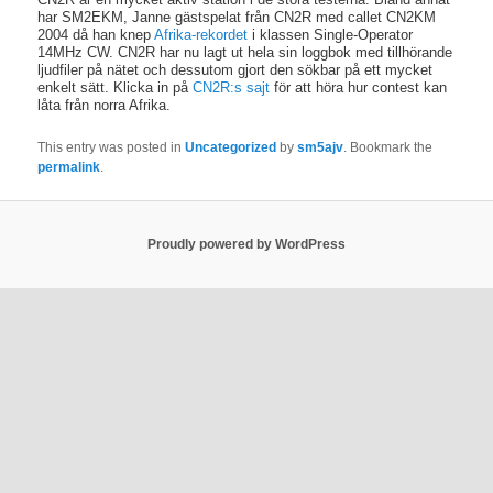
har SM2EKM, Janne gästspelat från CN2R med callet CN2KM
2004 då han knep
Afrika-rekordet
i klassen Single-Operator
14MHz CW. CN2R har nu lagt ut hela sin loggbok med tillhörande
ljudfiler på nätet och dessutom gjort den sökbar på ett mycket
enkelt sätt. Klicka in på
CN2R:s sajt
för att höra hur contest kan
låta från norra Afrika.
This entry was posted in
Uncategorized
by
sm5ajv
. Bookmark the
permalink
.
Proudly powered by WordPress