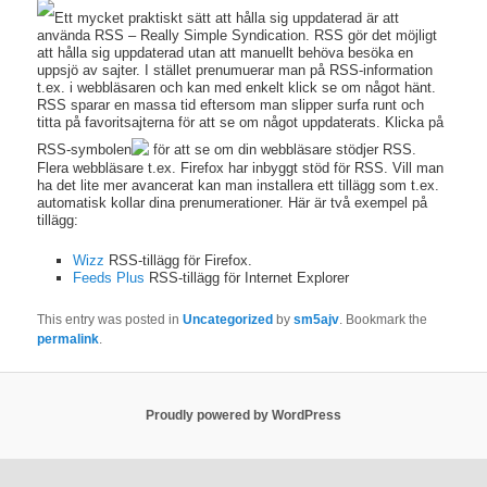
Ett mycket praktiskt sätt att hålla sig uppdaterad är att
använda RSS – Really Simple Syndication. RSS gör det möjligt
att hålla sig uppdaterad utan att manuellt behöva besöka en
uppsjö av sajter. I stället prenumuerar man på RSS-information
t.ex. i webbläsaren och kan med enkelt klick se om något hänt.
RSS sparar en massa tid eftersom man slipper surfa runt och
titta på favoritsajterna för att se om något uppdaterats. Klicka på
RSS-symbolen
för att se om din webbläsare stödjer RSS.
Flera webbläsare t.ex. Firefox har inbyggt stöd för RSS. Vill man
ha det lite mer avancerat kan man installera ett tillägg som t.ex.
automatisk kollar dina prenumerationer. Här är två exempel på
tillägg:
Wizz
RSS-tillägg för Firefox.
Feeds Plus
RSS-tillägg för Internet Explorer
This entry was posted in
Uncategorized
by
sm5ajv
. Bookmark the
permalink
.
Proudly powered by WordPress