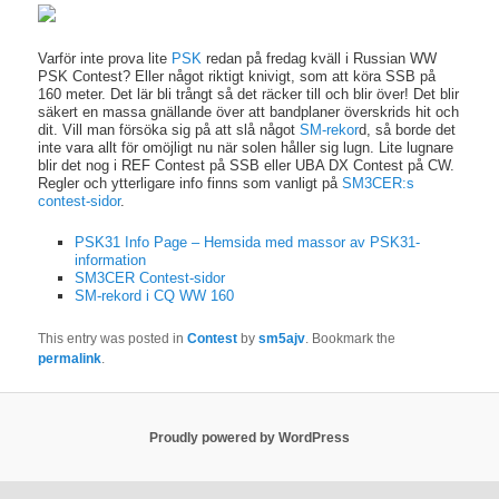
Varför inte prova lite
PSK
redan på fredag kväll i Russian WW
PSK Contest? Eller något riktigt knivigt, som att köra SSB på
160 meter. Det lär bli trångt så det räcker till och blir över! Det blir
säkert en massa gnällande över att bandplaner överskrids hit och
dit. Vill man försöka sig på att slå något
SM-rekor
d, så borde det
inte vara allt för omöjligt nu när solen håller sig lugn. Lite lugnare
blir det nog i REF Contest på SSB eller UBA DX Contest på CW.
Regler och ytterligare info finns som vanligt på
SM3CER:s
contest-sidor
.
PSK31 Info Page – Hemsida med massor av PSK31-
information
SM3CER Contest-sidor
SM-rekord i CQ WW 160
This entry was posted in
Contest
by
sm5ajv
. Bookmark the
permalink
.
Proudly powered by WordPress