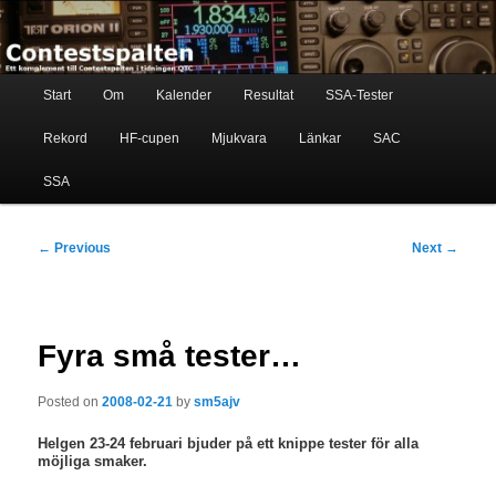
Skip
Ett komplement till contestspalten i tidningen QTC
to
primary
content
Main
Contestspalten
Start
Om
Kalender
Resultat
SSA-Tester
menu
Rekord
HF-cupen
Mjukvara
Länkar
SAC
SSA
Post
←
Previous
Next
→
navigation
Fyra små tester…
Posted on
2008-02-21
by
sm5ajv
Helgen 23-24 februari bjuder på ett knippe tester för alla
möjliga smaker.