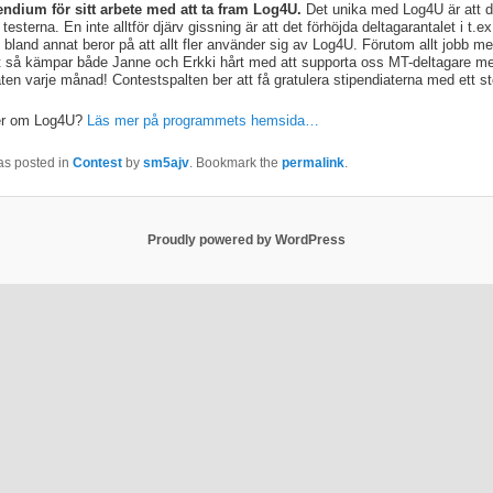
endium för sitt arbete med att ta fram Log4U.
Det unika med Log4U är att de
esterna. En inte alltför djärv gissning är att det förhöjda deltagarantalet i t.e
bland annat beror på att allt fler använder sig av Log4U. Förutom allt jobb m
så kämpar både Janne och Erkki hårt med att supporta oss MT-deltagare med
aten varje månad! Contestspalten ber att få gratulera stipendiaterna med ett s
mer om Log4U?
Läs mer på programmets hemsida…
as posted in
Contest
by
sm5ajv
. Bookmark the
permalink
.
Proudly powered by WordPress