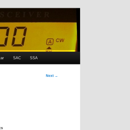
kar
SAC
SSA
Next
→
:s