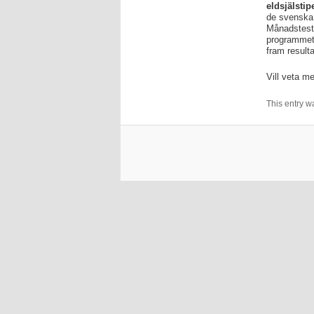
eldsjälstip
de svenska t
Månadstest 
programmet 
fram result
Vill veta 
This entry w