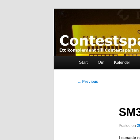
Skip
Ett komplement till contestspal
to
primary
content
Contestspalt
Main
Start
Om
Kalender
menu
Post
←
Previous
navigation
SM3
Posted on
2
I senaste 