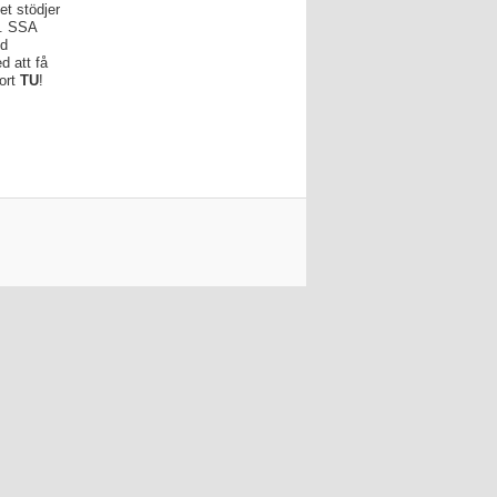
t stödjer
x. SSA
ed
 att få
tort
TU
!