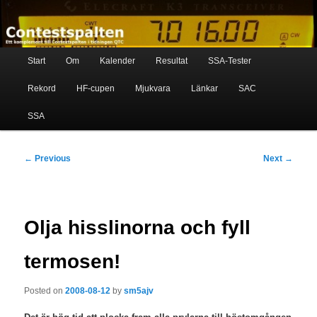
Skip
Ett komplement till contestspalten i tidningen QTC
to
primary
content
Main
Contestspalten
Start
Om
Kalender
Resultat
SSA-Tester
menu
Rekord
HF-cupen
Mjukvara
Länkar
SAC
SSA
Post
←
Previous
Next
→
navigation
Olja hisslinorna och fyll
termosen!
Posted on
2008-08-12
by
sm5ajv