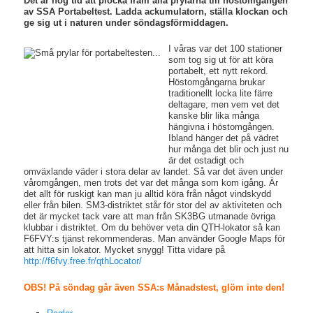
Det är hög tid att plocka fram alla prylarna till höstomgången
av SSA Portabeltest. Ladda ackumulatorn, ställa klockan och
ge sig ut i naturen under söndagsförmiddagen.
I våras var det 100 stationer
som tog sig ut för att köra
portabelt, ett nytt rekord.
Höstomgångarna brukar
traditionellt locka lite färre
deltagare, men vem vet det
kanske blir lika många
hängivna i höstomgången.
Ibland hänger det på vädret
hur många det blir och just nu
är det ostadigt och
omväxlande väder i stora delar av landet. Så var det även under
våromgången, men trots det var det många som kom igång. Är
det allt för ruskigt kan man ju alltid köra från något vindskydd
eller från bilen. SM3-distriktet står för stor del av aktiviteten och
det är mycket tack vare att man från SK3BG utmanade övriga
klubbar i distriktet. Om du behöver veta din QTH-lokator så kan
F6FVY:s tjänst rekommenderas. Man använder Google Maps för
att hitta sin lokator. Mycket snygg! Titta vidare på
http://f6fvy.free.fr/qthLocator/
OBS! På söndag går även SSA:s Månadstest, glöm inte den!