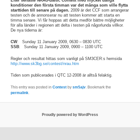
Efter senaste NRAU-Baltic Contest med mycket dåliga
konditioner den första timman var det många som ville flytta
starttiden till senare på dagen.
2009 är det CCF som arrangerar
testen och de annonserar nu att testen kommer att starta en
timma senare. Vi får hoppas att detta medför bättre möjligheter
för alla länder i regionen att delta i testen på någorlunda villkor.
De nya tiderna är:
CW
:
Sunday 11 January 2009, 0630 – 0830 UTC
SSB
:
Sunday 11 January 2009, 0900 – 1100 UTC
Regler och resultat hittas som vanligt på SM3CER:s hemsida
http://www.sk3bg.se/contest/nrau.htm
Tiden som publicerades i QTC 12-2008 är alltså felaktig.
This entry was posted in
Contest
by
sm5ajv
. Bookmark the
permalink
.
Proudly powered by WordPress