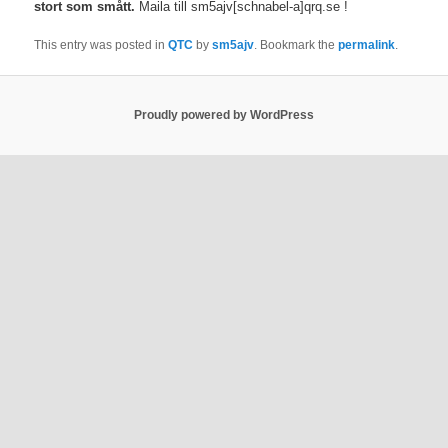
stort som smått.
Maila till sm5ajv[schnabel-a]qrq.se !
This entry was posted in
QTC
by
sm5ajv
. Bookmark the
permalink
.
Proudly powered by WordPress