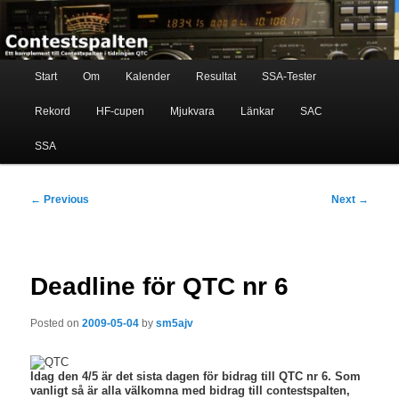
Skip
Ett komplement till contestspalten i tidningen QTC
to
primary
content
Main
Contestspalten
Start
Om
Kalender
Resultat
SSA-Tester
menu
Rekord
HF-cupen
Mjukvara
Länkar
SAC
SSA
Post
←
Previous
Next
→
navigation
Deadline för QTC nr 6
Posted on
2009-05-04
by
sm5ajv
Idag den 4/5 är det sista dagen för bidrag till QTC nr 6. Som
vanligt så är alla välkomna med bidrag till contestspalten,