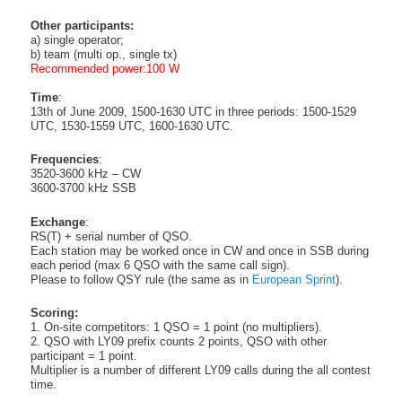
Other participants:
a) single operator;
b) team (multi op., single tx)
Recommended power:100 W
Time
:
13th of June 2009, 1500-1630 UTC in three periods: 1500-1529
UTC, 1530-1559 UTC, 1600-1630 UTC.
Frequencies
:
3520-3600 kHz – CW
3600-3700 kHz SSB
Exchange
:
RS(T) + serial number of QSO.
Each station may be worked once in CW and once in SSB during
each period (max 6 QSO with the same call sign).
Please to follow QSY rule (the same as in
European Sprint
).
Scoring:
1. On-site competitors: 1 QSO = 1 point (no multipliers).
2. QSO with LY09 prefix counts 2 points, QSO with other
participant = 1 point.
Multiplier is a number of different LY09 calls during the all contest
time.