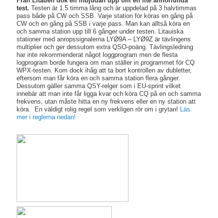
Från Litauen dök en inbjudan upp om en lite annorlunda
test.
Testen är 1.5 timma lång och är uppdelad på 3 halvtimmas
pass både på CW och SSB. Varje station för köras en gång på
CW och en gång på SSB i varje pass. Man kan alltså köra en
och samma station upp till 6 gånger under testen. Litauiska
stationer med anropssignalerna LYØ9A – LYØ9Z är tävlingens
multiplier och ger dessutom extra QSO-poäng. Tävlingsledning
har inte rekommenderat något loggprogram men de flesta
logprogram borde fungera om man ställer in programmet för CQ
WPX-testen. Kom dock ihåg att ta bort kontrollen av dubletter,
eftersom man får köra en och samma station flera gånger.
Dessutom gäller samma QSY-relger som i EU-sprint vilket
innebär att man inte får ligga kvar och köra CQ på en och samma
frekvens, utan måste hitta en ny frekvens eller en ny station att
köra. En väldigt rolig regel som verkligen rör om i grytan!
Läs
mer i reglerna nedan!