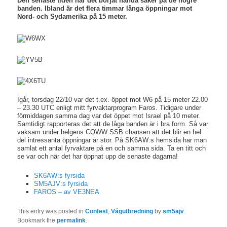
Den senaste tiden har det börjat hända saker på de högre
banden. Ibland är det flera timmar långa öppningar mot
Nord- och Sydamerika på 15 meter.
Igår, torsdag 22/10 var det t.ex. öppet mot W6 på 15 meter 22.00
– 23.30 UTC enligt mitt fyrvaktarprogram Faros. Tidigare under
förmiddagen samma dag var det öppet mot Israel på 10 meter.
Samtidigt rapporteras det att de låga banden är i bra form. Så var
vaksam under helgens CQWW SSB chansen att det blir en hel
del intressanta öppningar är stor. På SK6AW:s hemsida har man
samlat ett antal fyrvaktare på en och samma sida. Ta en titt och
se var och när det har öppnat upp de senaste dagarna!
SK6AW:s fyrsida
SM5AJV:s fyrsida
FAROS – av VE3NEA
This entry was posted in
Contest
,
Vågutbredning
by
sm5ajv
.
Bookmark the
permalink
.