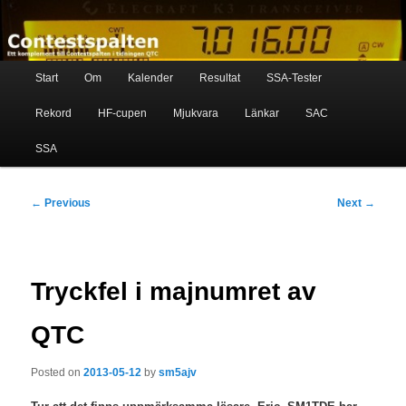
Skip
Ett komplement till contestspalten i tidningen QTC
to
primary
content
Main
Contestspalten
Start
Om
Kalender
Resultat
SSA-Tester
menu
Rekord
HF-cupen
Mjukvara
Länkar
SAC
SSA
Post
←
Previous
Next
→
navigation
Tryckfel i majnumret av
QTC
Posted on
2013-05-12
by
sm5ajv