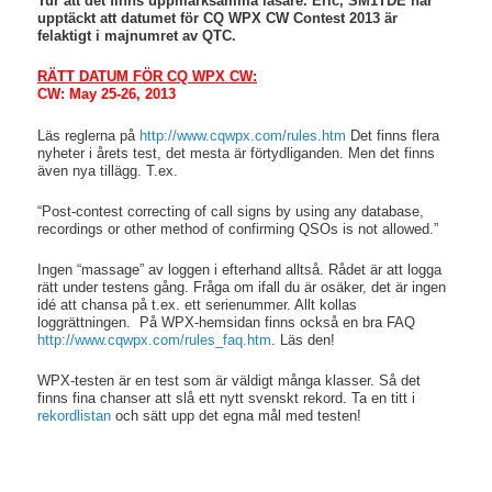
Tur att det finns uppmärksamma läsare. Eric, SM1TDE har
upptäckt att datumet för CQ WPX CW Contest 2013 är
felaktigt i majnumret av QTC.
RÄTT DATUM FÖR CQ WPX CW:
CW: May 25-26, 2013
Läs reglerna på
http://www.cqwpx.com/rules.htm
Det finns flera
nyheter i årets test, det mesta är förtydliganden. Men det finns
även nya tillägg. T.ex.
“Post-contest correcting of call signs by using any database,
recordings or other method of confirming QSOs is not allowed.”
Ingen “massage” av loggen i efterhand alltså. Rådet är att logga
rätt under testens gång. Fråga om ifall du är osäker, det är ingen
idé att chansa på t.ex. ett serienummer. Allt kollas
loggrättningen. På WPX-hemsidan finns också en bra FAQ
http://www.cqwpx.com/rules_faq.htm
. Läs den!
WPX-testen är en test som är väldigt många klasser. Så det
finns fina chanser att slå ett nytt svenskt rekord. Ta en titt i
rekordlistan
och sätt upp det egna mål med testen!