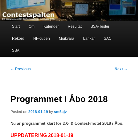
Skip
Ett komplement till contestspalten i tidningen QTC
to
primary
content
Main
Contestspalten
Start
Om
Kalender
Resultat
SSA-Tester
menu
Rekord
HF-cupen
Mjukvara
Länkar
SAC
SSA
Post
←
Previous
Next
→
navigation
Programmet i Åbo 2018
Posted on
2018-01-19
by
sm5ajv
Nu är programmet klart för DX- & Contest-mötet 2018 i Åbo.
UPPDATERING 2018-01-19