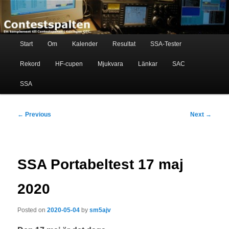
Skip
Ett komplement till contestspalten i tidningen QTC
to
primary
content
Main
Contestspalten
Start
Om
Kalender
Resultat
SSA-Tester
menu
Rekord
HF-cupen
Mjukvara
Länkar
SAC
SSA
Post
←
Previous
Next
→
navigation
SSA Portabeltest 17 maj
2020
Posted on
2020-05-04
by
sm5ajv