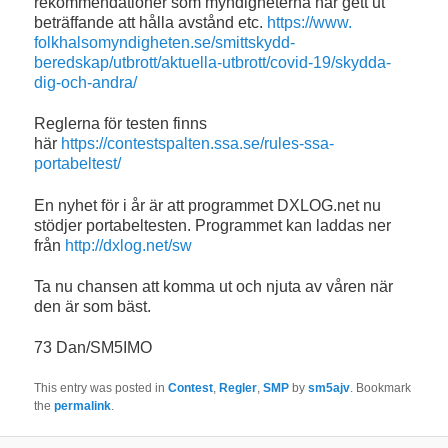
rekommendationer som myndigheterna har gett ut
beträffande att hålla avstånd
etc.
https://www.
folkhalsomyndigheten.se/
smittskydd-
beredskap/utbrott/
aktuella-utbrott/covid-19/
skydda-
dig-och-andra/
Reglerna för testen finns
här
https://contestspalten.ssa.se/
rules-ssa-
portabeltest/
En nyhet för i år är att programmet DXLOG.net nu
stödjer portabeltesten.
Programmet kan laddas ner
från
http://dxlog.net/sw
Ta nu chansen att komma ut och njuta av våren när
den är som bäst.
73 Dan/SM5IMO
This entry was posted in
Contest
,
Regler
,
SMP
by
sm5ajv
. Bookmark
the
permalink
.