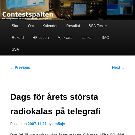
Skip
Ett komplement till contestspalten i tidningen QTC
to
primary
content
Main
Contestspalten
Start
Om
Kalender
Resultat
SSA-Tester
menu
Rekord
HF-cupen
Mjukvara
Länkar
SAC
SSA
Post
←
Previous
Next
→
navigation
Dags för årets största
radiokalas på telegrafi
Posted on
2007-11-21
by
sm5ajv