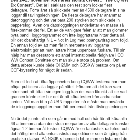
Den 24-25 november körs årets största CW-test, “The CQ WW
Dx Contest”.
Det är i särklass den test som lockar flest
deltagare. Förra året så skickade mer än 4500 deltagare in sina
loggar till tävlingsledningen. De flesta deltagare har anammat
datorloggning och det var bara 200 stycken som skickade in
papperslog. Även om datorloggningen underlättar en massa så
förekommer det fel. Ett av de vanligare felen är att man glömmer
byta band i loggprogrammet om inte loggrättarna hittar detta så
blir det obamhärtigt NIL – Not In Log med poängavdrag som följd.
En annan följd av att man får in merparten av loggarna
elektroniskt gör att man lättare hittar uppenbara fuskare. Till sin
hjälp har man dessutom ett antal internationella rådgivare i CQ
WW Contest Comittee om man skulle stöta på problem. Om
detta arbete kunde både OH2MM och G3SXW berätta om på en
CCF-kryssning för något år sedan.
Som ett led i att öka öppenheten kring CQWW-testerna har man
börjat publicera alla loggar på nätet. Förutom att det kan vara
intressant att titta i sin egen logg kan det vara lärorikt att se vad
grannen körde eller hur det är att köra testen från andra sidan
jorden. Vill man titta på UBN-rapporten så måste man använda
de inloggningsuppgifter man fått per email från tävlingsledningen.
Nu är det ju inte alla som går in med hull och hår för att köra alla
48:a timmarna utan den stora merparten av alla deltagare kanske
ägnar 1-2 timmar åt testen. CQWW är en fantastisk radiofest och
det häftigt med alla entusiastiska expeditioner som är igång från
exotiska platser. På NG3K:s hemsida hittar man en lista med de