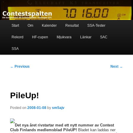
Skip
Ett komplement till contestspalten i tidningen QTC
to
primary
content
Main
Contestspalten
Start
Om
Kalender
Resultat
SSA-Tester
menu
Rekord
HF-cupen
Mjukvara
Länkar
SAC
SSA
Post
←
Previous
Next
→
navigation
PileUp!
Posted on
2008-01-08
by
sm5ajv
Det nya året rivstartar med ett nytt nummer av Contest
Club Finlands medlemsblad PileUP!
Bladet kan laddas ner