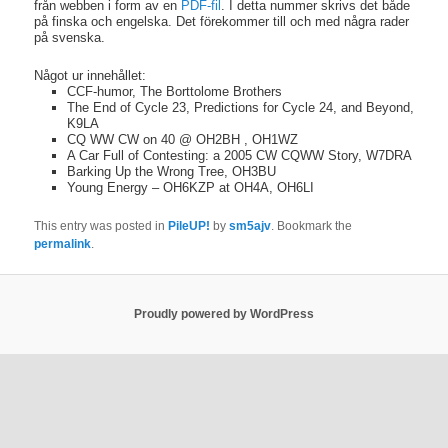
från webben i form av en
PDF-fil
. I detta nummer skrivs det både
på finska och engelska. Det förekommer till och med några rader
på svenska.
Något ur innehållet:
CCF-humor, The Borttolome Brothers
The End of Cycle 23, Predictions for Cycle 24, and Beyond,
K9LA
CQ WW CW on 40 @ OH2BH , OH1WZ
A Car Full of Contesting: a 2005 CW CQWW Story, W7DRA
Barking Up the Wrong Tree, OH3BU
Young Energy – OH6KZP at OH4A, OH6LI
This entry was posted in
PileUP!
by
sm5ajv
. Bookmark the
permalink
.
Proudly powered by WordPress