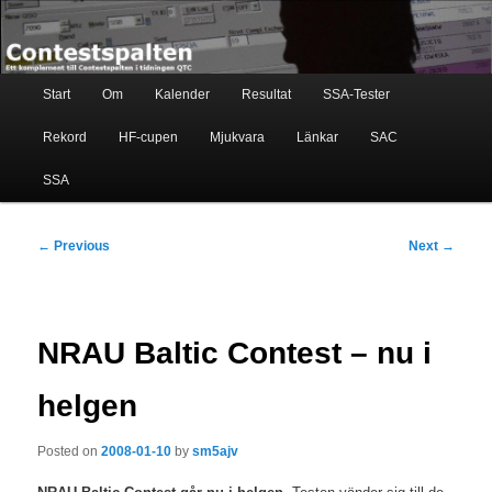
Skip
Ett komplement till contestspalten i tidningen QTC
to
primary
content
Main
Contestspalten
Start
Om
Kalender
Resultat
SSA-Tester
menu
Rekord
HF-cupen
Mjukvara
Länkar
SAC
SSA
Post
←
Previous
Next
→
navigation
NRAU Baltic Contest – nu i
helgen
Posted on
2008-01-10
by
sm5ajv