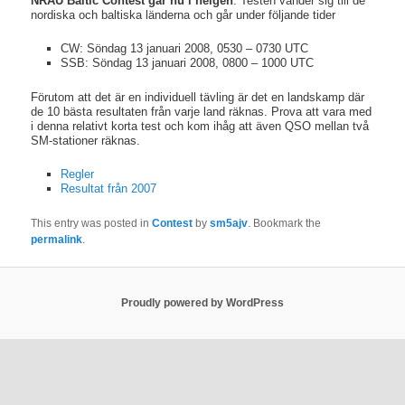
NRAU Baltic Contest går nu i helgen
. Testen vänder sig till de
nordiska och baltiska länderna och går under följande tider
CW: Söndag 13 januari 2008, 0530 – 0730 UTC
SSB: Söndag 13 januari 2008, 0800 – 1000 UTC
Förutom att det är en individuell tävling är det en landskamp där
de 10 bästa resultaten från varje land räknas. Prova att vara med
i denna relativt korta test och kom ihåg att även QSO mellan två
SM-stationer räknas.
Regler
Resultat från 2007
This entry was posted in
Contest
by
sm5ajv
. Bookmark the
permalink
.
Proudly powered by WordPress