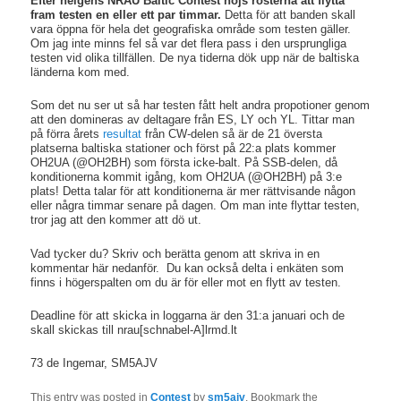
Efter helgens NRAU Baltic Contest höjs rösterna att flytta
fram testen en eller ett par timmar.
Detta för att banden skall
vara öppna för hela det geografiska område som testen gäller.
Om jag inte minns fel så var det flera pass i den ursprungliga
testen vid olika tillfällen. De nya tiderna dök upp när de baltiska
länderna kom med.
Som det nu ser ut så har testen fått helt andra propotioner genom
att den domineras av deltagare från ES, LY och YL. Tittar man
på förra årets
resultat
från CW-delen så är de 21 översta
platserna baltiska stationer och först på 22:a plats kommer
OH2UA (@OH2BH) som första icke-balt. På SSB-delen, då
konditionerna kommit igång, kom OH2UA (@OH2BH) på 3:e
plats! Detta talar för att konditionerna är mer rättvisande någon
eller några timmar senare på dagen. Om man inte flyttar testen,
tror jag att den kommer att dö ut.
Vad tycker du? Skriv och berätta genom att skriva in en
kommentar här nedanför. Du kan också delta i enkäten som
finns i högerspalten om du är för eller mot en flytt av testen.
Deadline för att skicka in loggarna är den 31:a januari och de
skall skickas till nrau[schnabel-A]lrmd.lt
73 de Ingemar, SM5AJV
This entry was posted in
Contest
by
sm5ajv
. Bookmark the