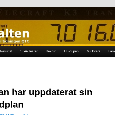
ten i tidningen QTC
en
Resultat
SSA-Tester
Rekord
HF-cupen
Mjukvara
Län
an har uppdaterat sin
dplan