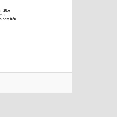
n 28:e
mer att
da hem från