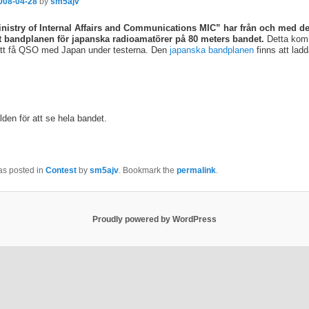
008-04-28
by
sm5ajv
nistry of Internal Affairs and Communications MIC” har från och med de
at bandplanen för japanska radioamatörer på 80 meters bandet.
Detta kom
att få QSO med Japan under testerna. Den
japanska bandplanen
finns att lad
lden för att se hela bandet.
as posted in
Contest
by
sm5ajv
. Bookmark the
permalink
.
Proudly powered by WordPress