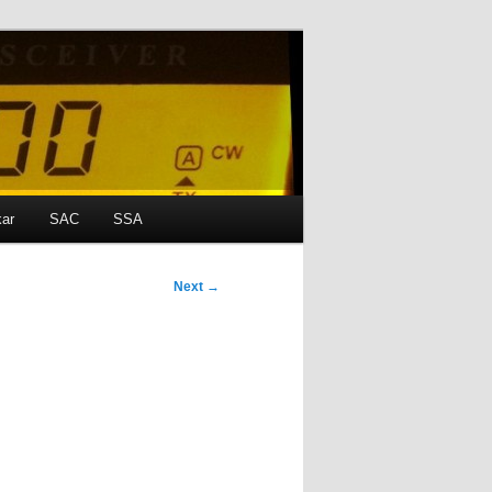
kar
SAC
SSA
Next
→