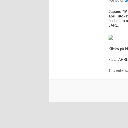
Posted on
2
Japans “Mi
april utök
underlätta 
JARL.
Klicka på bi
källa: ARRL
This entry w