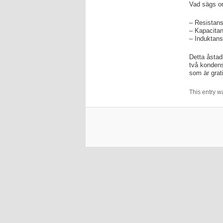
Vad sägs o
– Resistans
– Kapacitans
– Induktans
Detta åstad
två kondens
som är grat
This entry w