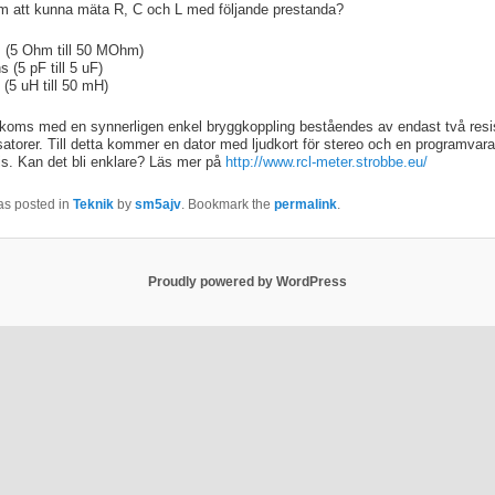
m att kunna mäta R, C och L med följande prestanda?
 (5 Ohm till 50 MOhm)
 (5 pF till 5 uF)
 (5 uH till 50 mH)
koms med en synnerligen enkel bryggkoppling beståendes av endast två resi
atorer. Till detta kommer en dator med ljudkort för stereo och en programva
is. Kan det bli enklare? Läs mer på
http://www.rcl-meter.strobbe.eu/
as posted in
Teknik
by
sm5ajv
. Bookmark the
permalink
.
Proudly powered by WordPress