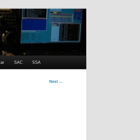
kar
SAC
SSA
Next
→