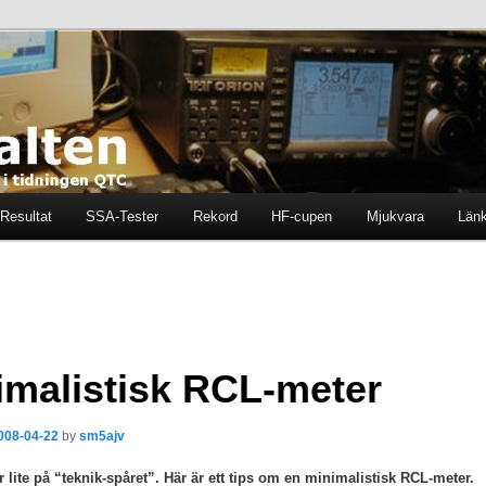
ten i tidningen QTC
en
Resultat
SSA-Tester
Rekord
HF-cupen
Mjukvara
Län
imalistisk RCL-meter
008-04-22
by
sm5ajv
er lite på “teknik-spåret”. Här är ett tips om en minimalistisk RCL-meter.