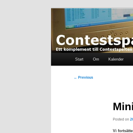
Skip
Ett komplement till contestspal
to
primary
content
Contestspalt
Main
Start
Om
Kalender
menu
Post
←
Previous
navigation
Min
Posted on
2
Vi fortsätt