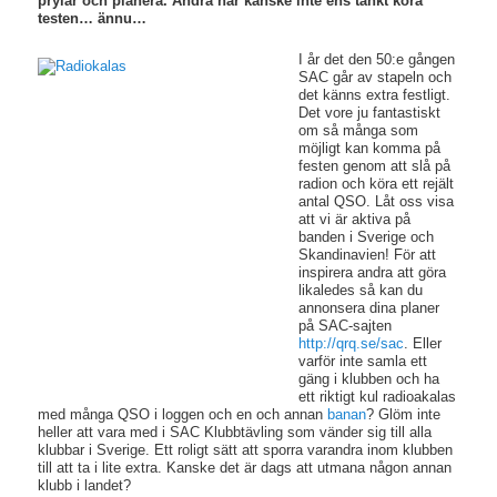
prylar och planera. Andra har kanske inte ens tänkt köra
testen… ännu…
I år det den 50:e gången
SAC går av stapeln och
det känns extra festligt.
Det vore ju fantastiskt
om så många som
möjligt kan komma på
festen genom att slå på
radion och köra ett rejält
antal QSO. Låt oss visa
att vi är aktiva på
banden i Sverige och
Skandinavien! För att
inspirera andra att göra
likaledes så kan du
annonsera dina planer
på SAC-sajten
http://qrq.se/sac
. Eller
varför inte samla ett
gäng i klubben och ha
ett riktigt kul radioakalas
med många QSO i loggen och en och annan
banan
? Glöm inte
heller att vara med i SAC Klubbtävling som vänder sig till alla
klubbar i Sverige. Ett roligt sätt att sporra varandra inom klubben
till att ta i lite extra. Kanske det är dags att utmana någon annan
klubb i landet?