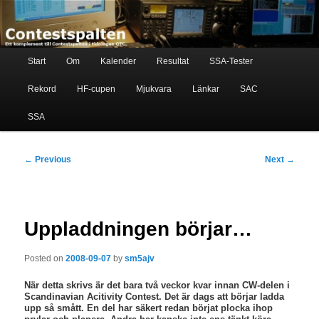
Skip
Ett komplement till contestspalten i tidningen QTC
to
primary
content
Main
Contestspalten
Start
Om
Kalender
Resultat
SSA-Tester
menu
Rekord
HF-cupen
Mjukvara
Länkar
SAC
SSA
Post
←
Previous
Next
→
navigation
Uppladdningen börjar…
Posted on
2008-09-07
by
sm5ajv
När detta skrivs är det bara två veckor kvar innan CW-delen i
Scandinavian Acitivity Contest. Det är dags att börjar ladda
upp så smått. En del har säkert redan börjat plocka ihop