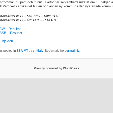
strömmar in i parti och minut. Därför har septemberresultatet dröjt. I helgen 
0! Vem vet kanske det blir en och annan ny kommun i den nystartade kommu
Månadstest nr 10 – SSB
1400 – 1500 UTC
Månadstest nr 10 – CW
1515 – 1615 UTC
CW – Resultat
SSB – Resultat
r
unjakten
as posted in
SSA MT
by
sm5ajv
. Bookmark the
permalink
.
Proudly powered by WordPress