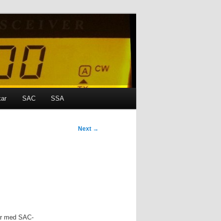
kar
SAC
SSA
Next
→
ar med SAC-