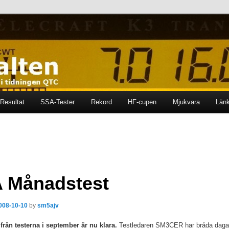
ten i tidningen QTC
en
Resultat
SSA-Tester
Rekord
HF-cupen
Mjukvara
Län
 Månadstest
008-10-10
by
sm5ajv
från testerna i september är nu klara.
Testledaren SM3CER har bråda dag