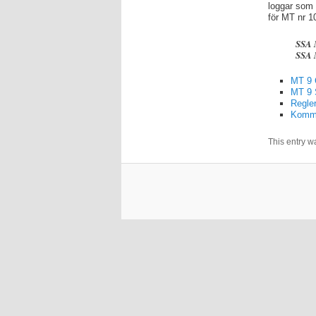
loggar som 
för MT nr 1
SSA 
SSA 
MT 9 
MT 9 
Regle
Komm
This entry w