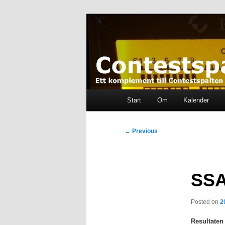
Skip
Ett komplement till contestspal
to
primary
content
Contestspalt
Main
Start
Om
Kalender
menu
Post
←
Previous
navigation
SSA
Posted on
2
Resultaten 