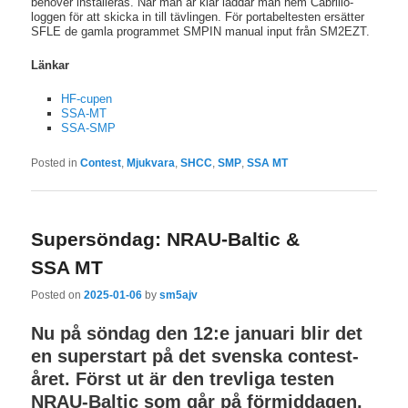
behöver installeras. När man är klar laddar man hem Cabrillo-
loggen för att skicka in till tävlingen. För portabeltesten ersätter
SFLE de gamla programmet SMPIN manual input från SM2EZT.
Länkar
HF-cupen
SSA-MT
SSA-SMP
Posted in
Contest
,
Mjukvara
,
SHCC
,
SMP
,
SSA MT
Supersöndag: NRAU-Baltic &
SSA MT
Posted on
2025-01-06
by
sm5ajv
Nu på söndag den 12:e januari blir det
en superstart på det svenska contest-
året. Först ut är den trevliga testen
NRAU-Baltic som går på förmiddagen.