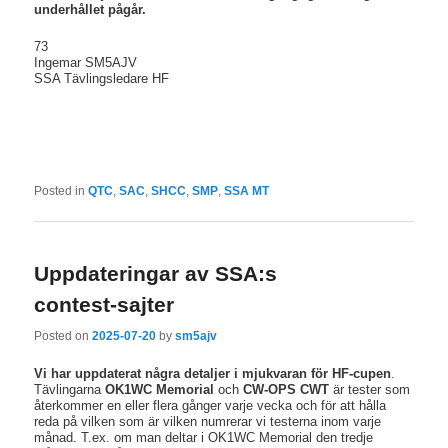
underhållet pågår.
73
Ingemar SM5AJV
SSA Tävlingsledare HF
Posted in
QTC
,
SAC
,
SHCC
,
SMP
,
SSA MT
Uppdateringar av SSA:s
contest-sajter
Posted on
2025-07-20
by
sm5ajv
Vi har uppdaterat några detaljer i mjukvaran för HF-cupen
.
Tävlingarna
OK1WC Memorial
och
CW-OPS CWT
är tester som
återkommer en eller flera gånger varje vecka och för att hålla
reda på vilken som är vilken numrerar vi testerna inom varje
månad. T.ex. om man deltar i OK1WC Memorial den tredje