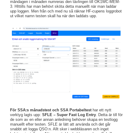
måndagen i månaden numreras den tävlingen till OK1WC-MEM-
3. HIttills har man behövt sköta detta manuellt när man laddar
upp loggen. Men från och med nu så räknar HF-cupens loggrobot
ut vilket namn testen skall ha när den laddats upp.
För SSA:s månadstest och SSA Portabeltest
har ett nytt
verktyg lagts upp:
SFLE – Super Fast Log Entry
. Detta är till för
de som av en eller annan anledning behöver skapa en testlogg
manuellt efter testen. SFLE är lätt att använda och det går
snabbt att logga QSO:n. Allt sker i webbläsaren och inget