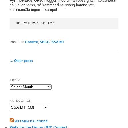
Fyll i
OPERATORS:
i loggen med din anropssignal, inte contest-
call, eller namn, så kommer dina poäng hamna rätt i
sammanräkningen.
Exempel:
OPERATORS: SM5XYZ
Posted in
Contest
,
SHCC
,
SSA MT
Post
←
Older posts
navigation
ARKIV
ARKIV
KATEGORIER
Kategorier
WA7BNM KALENDER
Walk for the Bacon QRP Contest