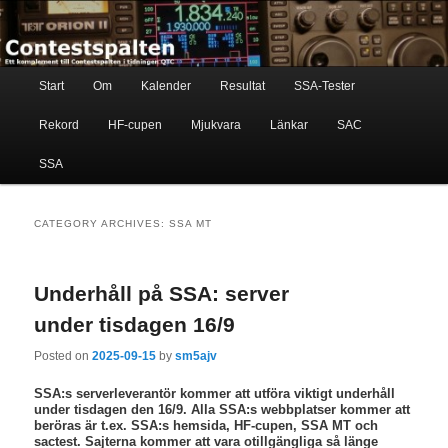
Skip
Skip
Ett komplement till contestspalten i tidningen QTC
to
to
primary
secondary
content
content
Main
Contestspalten
Start
Om
Kalender
Resultat
SSA-Tester
menu
Rekord
HF-cupen
Mjukvara
Länkar
SAC
SSA
CATEGORY ARCHIVES:
SSA MT
Underhåll på SSA: server
under tisdagen 16/9
Posted on
2025-09-15
by
sm5ajv
SSA:s serverleverantör kommer att utföra viktigt underhåll
under tisdagen den 16/9. Alla SSA:s webbplatser kommer att
beröras är t.ex. SSA:s hemsida, HF-cupen, SSA MT och
sactest. Sajterna kommer att vara otillgängliga så länge