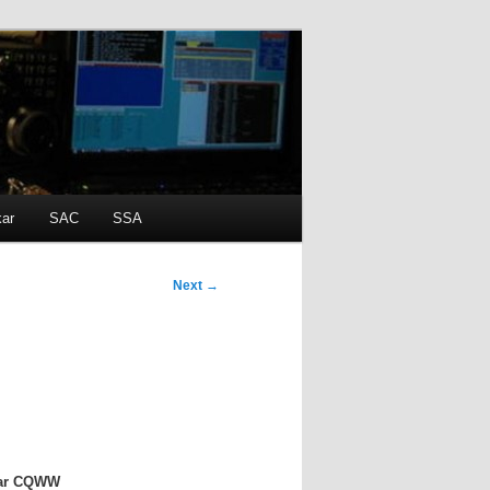
kar
SAC
SSA
Next
→
ndar CQWW