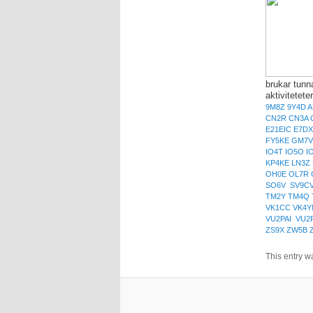
brukar tunn
aktivitetete
9M8Z 9Y4D A
CN2R CN3A 
E21EIC E7D
FY5KE GM7V 
IO4T IO5O I
KP4KE LN3Z 
OH0E OL7R 
SO6V SV9CV
TM2Y TM4Q 
VK1CC VK4Y
VU2PAI VU2
ZS9X ZW5B 
This entry w