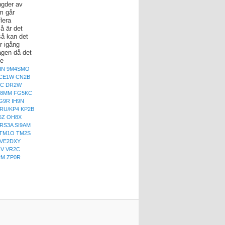
ngder av
om går
flera
å är det
så kan det
r igång
dagen då det
de
2HN 9M4SMO
 CE1W CN2B
4C DR2W
EY8MM FG5KC
G9R IH9N
2RU/KP4 KP2B
5Z OH8X
RS3A SI9AM
 TM1O TM2S
 VE2DXY
RV VR2C
2M ZP0R