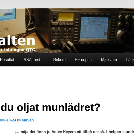
ten i tidningen QTC
en
Resultat
SSA-Tester
Rekord
HF-cupen
Mjukvara
Län
 du oljat munlädret?
008-10-24
by
sm5ajv
… nåja det finns ju Voice Keyers att tillgå också. I helgen stu