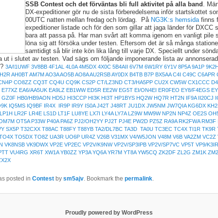
SSB Contest och det förväntas bli full aktivitet på alla band
. Mä
DX-expeditioner gör nu de sista förberedelserna inför startskottet s
00UTC natten mellan fredag och lördag. På
NG3K:s hemsida
finns 
expeditioner listade och för den som gillar att jaga länder för DXCC s
bara att passa på. Har man svårt att komma igenom en vanligt pile 
löna sig att försöka under testen. Eftersom det är så många statione
samtidigt så blir inte kön lika lång till varje DX. Speciellt under sön
a ut i slutet av testen. Vad sägs om följande imponerande lista av annonsera
r?
3A/I1UWF 3V8BB 4F1AL 4L0A 4M5DX 4X0C 5B4AII 6V7M 6W1RY 6Y1V 8P5A 9A1P 9K
H2R AH0BT AM7M AO3A AO5B AO8A AU2RSB AY0DX B4TB B7P BX5AA C4I C49C C6APR
CN4P CO8ZZ CQ3T CQ4U CQ9K CS2P CT/LZ3ND CT3/HA5PP CU2X CW5W CX1CCC D
X E77XZ EA6/AA5UK EA9LZ EB1WW ED5R EE2W EG5T EI/ON4EI ER0FEO EY8/F4EGS 
GZ0F HB0/HB9AON HD5J HI3CCP HI3K HI3T HP1BYS HQ2W HQ7R HT2N IF9A II20CJ I
O9K IQ5MS IQ9BF IR4X IR9P IR9Y IS0A J42T J48RT JU1DX JW5NM JW7QIA KG6DX KH
LP1H LR2F LR4E LS1D LT1F LU8YE LX7I LY4A LY7A LZ9W MW9W NP2N NP4Z OE2S OH
OM7M OT5A P33W P40A PA6Z PJ2/OH2YY PJ2T PJ4E PW2D PZ5Z RA9A RK2FWA RM3F 
Y SX5P T32CXX T88AC T88FY T88YB TA2/DL7BC TA3D TA0U TC3EC TC4X TI1R TK9R
TO4X TO5DX TO8Z UA3R UO6P UR4Z V26B V31MX V4/W5JON V48M V6B VA2ZM VC2Z
N VK8NSB VK9DWX VP2E VP2EC VP2V/K9NW VP2V/SP3IPB VP2V/SP7VC VP5T VP9/K3I
PTT VU4RG XR6T XW1A YB0ZZ YP3A YQ6A YR7M YT8A YW5CQ ZK2DF ZL2G ZM1K ZM
ZX2X
as posted in
Contest
by
sm5ajv
. Bookmark the
permalink
.
Proudly powered by WordPress