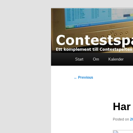
Skip
Ett komplement till contestspal
to
primary
content
Contestspalt
Main
Start
Om
Kalender
menu
Post
←
Previous
navigation
Har
Posted on
2