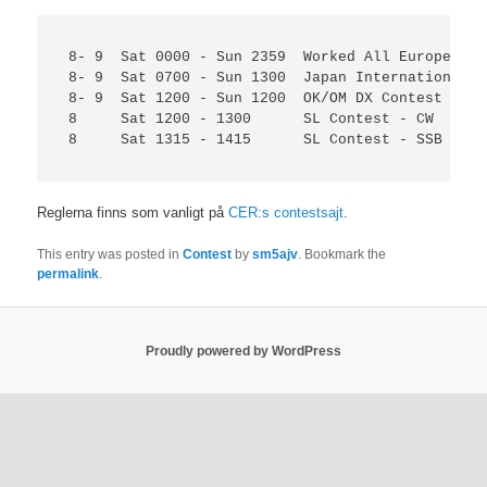
 8- 9  Sat 0000 - Sun 2359  Worked All Europe DX-
 8- 9  Sat 0700 - Sun 1300  Japan International D
 8- 9  Sat 1200 - Sun 1200  OK/OM DX Contest - CW

 8     Sat 1200 - 1300      SL Contest - CW

 8     Sat 1315 - 1415      SL Contest - SSB

Reglerna finns som vanligt på
CER:s contestsajt
.
This entry was posted in
Contest
by
sm5ajv
. Bookmark the
permalink
.
Proudly powered by WordPress