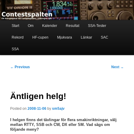
Skip
Ett komplement till contestspalten i tidningen QTC
to
primary
content
Main
Contestspalten
Start
Om
Kalender
Resultat
SSA-Tester
menu
Rekord
HF-cupen
Mjukvara
Länkar
SAC
SSA
Post
←
Previous
Next
→
navigation
Äntligen helg!
Posted on
2008-11-06
by
sm5ajv
I helgen finns det tävlingar för flera smakinriktningar, välj
mellan RTTY, SSB och CW, DX eller SM. Vad sägs om
följande meny?