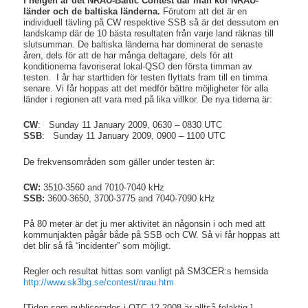
I helgen är det NRAU-Baltic Contest där man kör NRAU-
länder och de baltiska länderna.
Förutom att det är en
individuell tävling på CW respektive SSB så är det dessutom en
landskamp där de 10 bästa resultaten från varje land räknas till
slutsumman. De baltiska länderna har dominerat de senaste
åren, dels för att de har många deltagare, dels för att
konditionerna favoriserat lokal-QSO den första timman av
testen. I år har starttiden för testen flyttats fram till en timma
senare. Vi får hoppas att det medför bättre möjligheter för alla
länder i regionen att vara med på lika villkor. De nya tiderna är:
CW
:
Sunday 11 January 2009, 0630 – 0830 UTC
SSB
:
Sunday 11 January 2009, 0900 – 1100 UTC
De frekvensområden som gäller under testen är:
CW:
3510-3560 and 7010-7040 kHz
SSB:
3600-3650, 3700-3775 and 7040-7090 kHz
På 80 meter är det ju mer aktivitet än någonsin i och med att
kommunjakten pågår både på SSB och CW. Så vi får hoppas att
det blir så få “incidenter” som möjligt.
Regler och resultat hittas som vanligt på SM3CER:s hemsida
http://www.sk3bg.se/contest/nrau.htm
[Tiden som publicerades i QTC 12-2008 är alltså felaktig.]