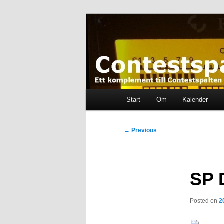
Skip
Ett komplement till contestspal
to
primary
content
Contestspalt
Main
Start
Om
Kalender
menu
Post
←
Previous
navigation
SP 
Posted on
2