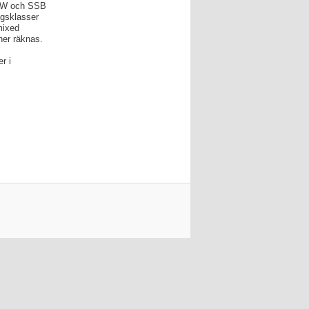
CW och SSB
ngsklasser
mixed
ner räknas.
r i