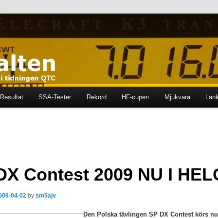
ten i tidningen QTC
en
Resultat
SSA-Tester
Rekord
HF-cupen
Mjukvara
Län
DX Contest 2009 NU I HE
009-04-02
by
sm5ajv
Den Polska tävlingen SP DX Contest körs nu