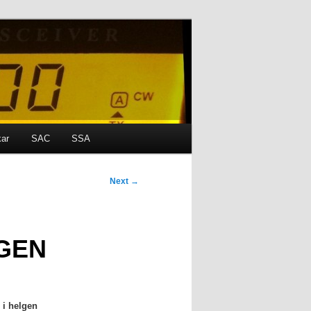
kar
SAC
SSA
Next
→
LGEN
 i helgen