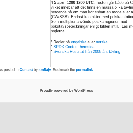
4-5 april 1200-1200 UTC.
Testen går både på 
vilket innebär att det finns en massa olika tävli
beroende på om man kör enbart en mode eller 
(CW/SSB). Endast kontakter med polska statio
Som multiplier används polska regioner med
bokstavsbeteckningar enligt bilden intill. Läs me
reglerna.
* Regler på
engelska
eller
norska
*
SPDX Contest hemsida
*
Svenska Resultat från 2008 års tävling
as posted in
Contest
by
sm5ajv
. Bookmark the
permalink
.
Proudly powered by WordPress