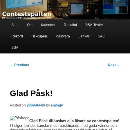
Skip
Ett komplement till contestspalten i tidningen QTC
to
primary
content
Main
Contestspalten
Start
Om
Kalender
Resultat
SSA-Tester
menu
Rekord
HF-cupen
Mjukvara
Länkar
SAC
SSA
Post
←
Previous
Next
→
navigation
Glad Påsk!
Posted on
2009-04-08
by
sm5ajv
Glad Påsk tillönskas alla läsare av contestspalten!
I helgen blir det kanske mest påskfirande med goda vänner och