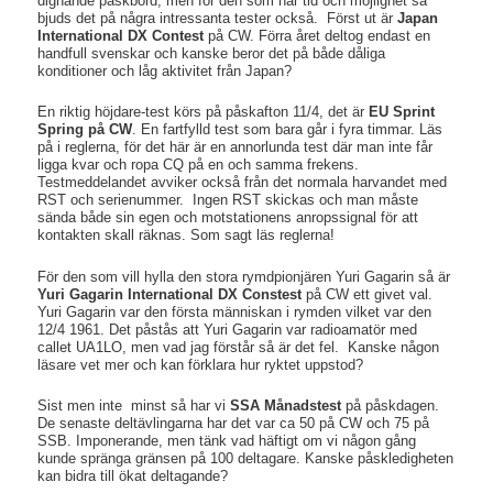
dignande påskbord, men för den som har tid och möjlighet så
bjuds det på några intressanta tester också. Först ut är
Japan
International DX Contest
på CW. Förra året deltog endast en
handfull svenskar och kanske beror det på både dåliga
konditioner och låg aktivitet från Japan?
En riktig höjdare-test körs på påskafton 11/4, det är
EU Sprint
Spring på CW
. En fartfylld test som bara går i fyra timmar. Läs
på i reglerna, för det här är en annorlunda test där man inte får
ligga kvar och ropa CQ på en och samma frekens.
Testmeddelandet avviker också från det normala harvandet med
RST och serienummer. Ingen RST skickas och man måste
sända både sin egen och motstationens anropssignal för att
kontakten skall räknas. Som sagt läs reglerna!
För den som vill hylla den stora rymdpionjären Yuri Gagarin så är
Yuri Gagarin International DX Constest
på CW ett givet val.
Yuri Gagarin var den första människan i rymden vilket var den
12/4 1961. Det påstås att Yuri Gagarin var radioamatör med
callet UA1LO, men vad jag förstår så är det fel. Kanske någon
läsare vet mer och kan förklara hur ryktet uppstod?
Sist men inte minst så har vi
SSA Månadstest
på påskdagen.
De senaste deltävlingarna har det var ca 50 på CW och 75 på
SSB. Imponerande, men tänk vad häftigt om vi någon gång
kunde spränga gränsen på 100 deltagare. Kanske påskledigheten
kan bidra till ökat deltagande?