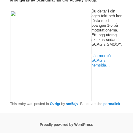
arrangeras av Scandinavian CW Activity Group
.
Du deltar i din
egen takt och kan
rösta med
poängen 1-5 på
motstationerna.
Ett logg-utdrag
skickas sedan till
SCAG:s SMØOY.
Läs mer på
SCAG:s
hemsida…
This entry was posted in
Övrigt
by
sm5ajv
. Bookmark the
permalink
.
Proudly powered by WordPress