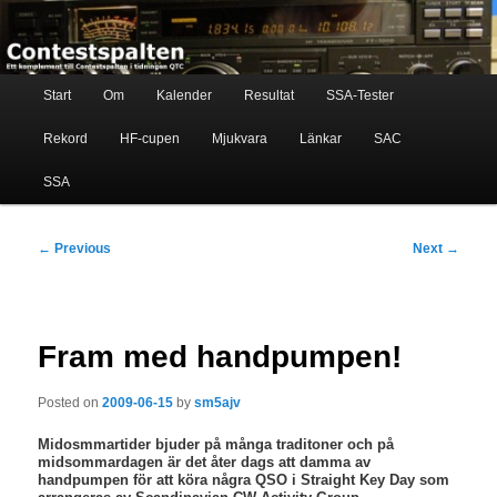
Skip
Ett komplement till contestspalten i tidningen QTC
to
primary
content
Main
Contestspalten
Start
Om
Kalender
Resultat
SSA-Tester
menu
Rekord
HF-cupen
Mjukvara
Länkar
SAC
SSA
Post
←
Previous
Next
→
navigation
Fram med handpumpen!
Posted on
2009-06-15
by
sm5ajv
Midosmmartider bjuder på många traditoner och på
midsommardagen är det åter dags att damma av
handpumpen för att köra några QSO i Straight Key Day som