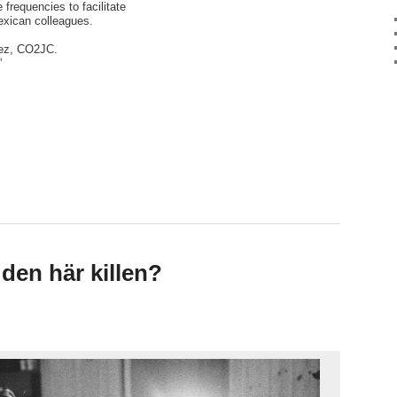
 frequencies to facilitate
xican colleagues.
lez, CO2JC.
”
den här killen?