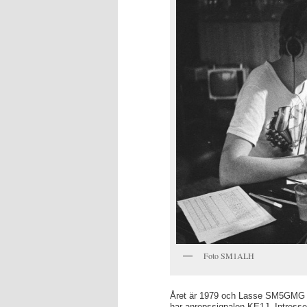
Foto SM1ALH
Året är 1979 och Lasse SM5GMG
har anropssignalen KE1J. Intresse