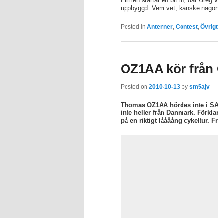
Filmen startar en bit in, där Greg 
uppbyggd. Vem vet, kanske någon g
Posted in
Antenner
,
Contest
,
Övrigt
OZ1AA kör från O
Posted on
2010-10-13
by
sm5ajv
Thomas OZ1AA hördes inte i SAC
inte heller från Danmark. Förkl
på en riktigt låååång cykeltur. F