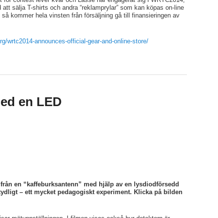
 att sälja T-shirts och andra “reklamprylar” som kan köpas on-line
å kommer hela vinsten från försäljning gå till finansieringen av
g/wrtc2014-announces-official-gear-and-online-store/
med en LED
från en “kaffeburksantenn” med hjälp av en lysdiodförsedd
ydligt – ett mycket pedagogiskt experiment. Klicka på bilden