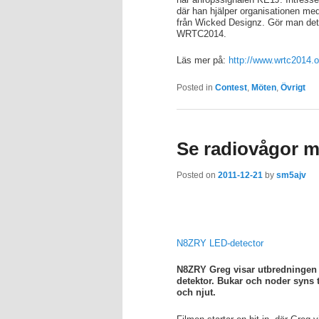
där han hjälper organisationen med
från Wicked Designz. Gör man det s
WRTC2014.
Läs mer på:
http://www.wrtc2014.or
Posted in
Contest
,
Möten
,
Övrigt
Se radiovågor 
Posted on
2011-12-21
by
sm5ajv
N8ZRY LED-detector
N8ZRY Greg visar utbredningen 
detektor. Bukar och noder syns t
och njut.