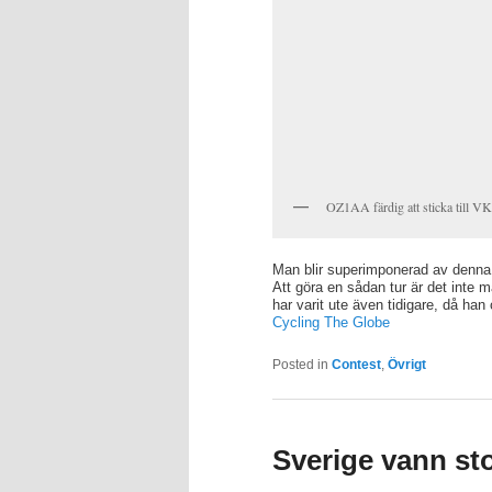
OZ1AA färdig att sticka till 
Man blir superimponerad av denna 
Att göra en sådan tur är det int
har varit ute även tidigare, då h
Cycling The Globe
Posted in
Contest
,
Övrigt
Sverige vann sto