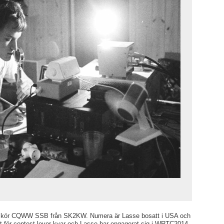
 kör CQWW SSB från SK2KW. Numera är Lasse bosatt i USA och
t för contest lever kvar och Lasse har engagerat sig i WRTC2014,