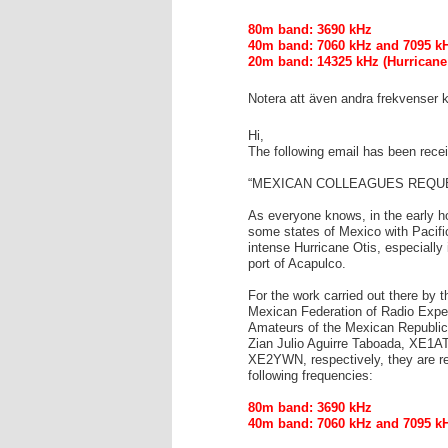
80m band: 3690 kHz
40m band: 7060 kHz and 7095 k
20m band: 14325 kHz (Hurricane
Notera att även andra frekvenser 
Hi,
The following email has been recei
“MEXICAN COLLEAGUES REQU
As everyone knows, in the early h
some states of Mexico with Pacifi
intense Hurricane Otis, especially 
port of Acapulco.
For the work carried out there by
Mexican Federation of Radio Exper
Amateurs of the Mexican Republic,
Zian Julio Aguirre Taboada, XE1A
XE2YWN, respectively, they are re
following frequencies:
80m band: 3690 kHz
40m band: 7060 kHz and 7095 k