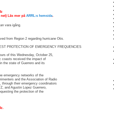
Hz
 net) Läs mer på
ARRL:s hemsida
.
kan vara igång.
ved from Region 2 regarding hurricane Otis.
EST PROTECTION OF EMERGENCY FREQUENCIES
ours of this Wednesday, October 25,
c coasts received the impact of
in the state of Guerrero and its
 the emergency networks of the
imenters and the Association of Radio
 through their emergency coordinators
TZ, and Agustin Lopez Guerrero,
questing the protection of the
Hz.