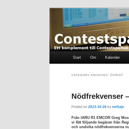
Skip
Skip
Ett komplement till contestspal
to
to
primary
secondary
content
content
Contestspalt
Main
Start
Om
Kalender
menu
CATEGORY ARCHIVES:
ÖVRIGT
Nödfrekvenser –
Posted on
2023-10-26
by
sm5ajv
Från IARU R1 EMCOR Greg Moss
vi fått följande begäran från Reg
och undvika nödfrekvenserna 