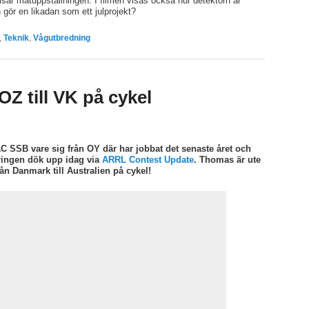
visar mätuppställningen. I filmen visas också hur detektorn är
ör en likadan som ett julprojekt?
,
Teknik
,
Vågutbredning
Z till VK på cykel
 SSB vare sig från OY där har jobbat det senaste året och
aringen dök upp idag via
ARRL Contest Update
. Thomas är ute
rån Danmark till Australien på cykel!