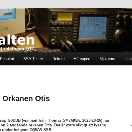
ten i tidningen QTC
en
Resultat
SSA-Tester
Rekord
HF-cupen
Mjukvara
Län
 Orkanen Otis
op G0DUB (via mail från Thomas SM7MWA, 2023-10-26) har
ion 2 angående orkanen Otis. Det är extra viktigt att lyssna
nu under helgens CQWW SSB .