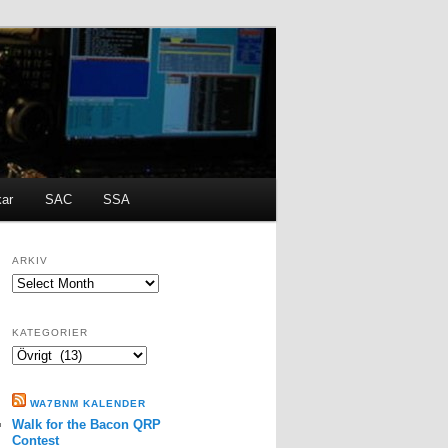
kar
SAC
SSA
ARKIV
ARKIV
KATEGORIER
Kategorier
WA7BNM KALENDER
Walk for the Bacon QRP
Contest