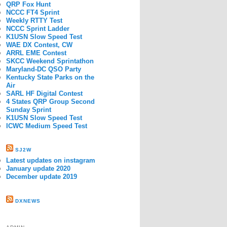
QRP Fox Hunt
NCCC FT4 Sprint
Weekly RTTY Test
NCCC Sprint Ladder
K1USN Slow Speed Test
WAE DX Contest, CW
ARRL EME Contest
SKCC Weekend Sprintathon
Maryland-DC QSO Party
Kentucky State Parks on the
Air
SARL HF Digital Contest
4 States QRP Group Second
Sunday Sprint
K1USN Slow Speed Test
ICWC Medium Speed Test
SJ2W
Latest updates on instagram
January update 2020
December update 2019
DXNEWS