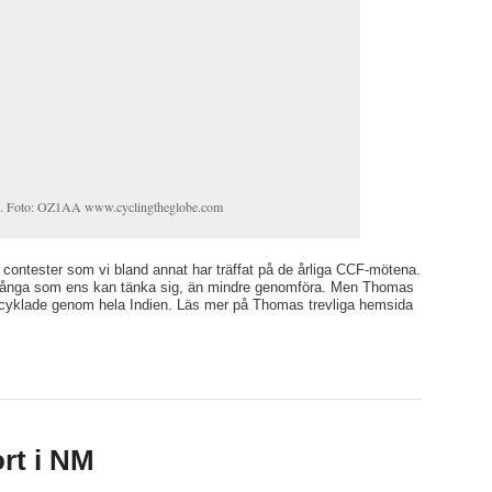
VK. Foto: OZ1AA www.cyclingtheglobe.com
contester som vi bland annat har träffat på de årliga CCF-mötena.
e många som ens kan tänka sig, än mindre genomföra. Men Thomas
an cyklade genom hela Indien. Läs mer på Thomas trevliga hemsida
rt i NM