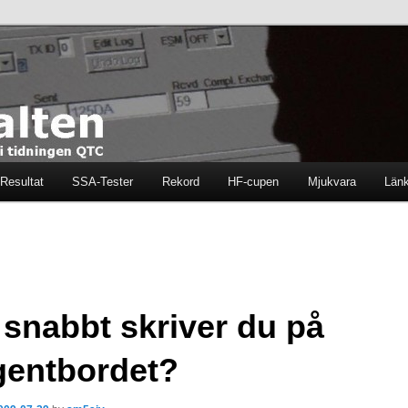
ten i tidningen QTC
en
Resultat
SSA-Tester
Rekord
HF-cupen
Mjukvara
Län
 snabbt skriver du på
gentbordet?