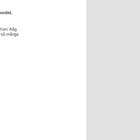
bordet.
 Kom ihåg
er så många