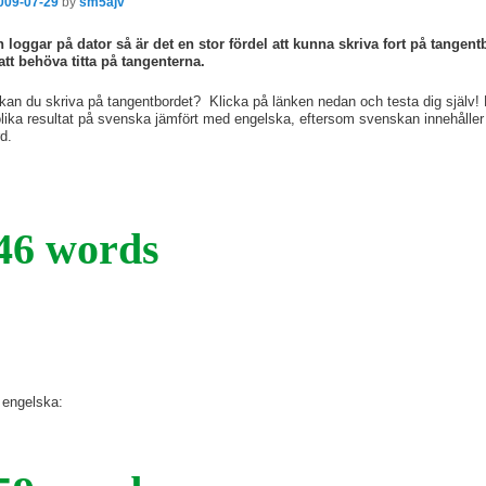
009-07-29
by
sm5ajv
loggar på dator så är det en stor fördel att kunna skriva fort på tangent
att behöva titta på tangenterna.
kan du skriva på tangentbordet? Klicka på länken nedan och testa dig själv!
r olika resultat på svenska jämfört med engelska, eftersom svenskan innehåll
rd.
46 words
 engelska: