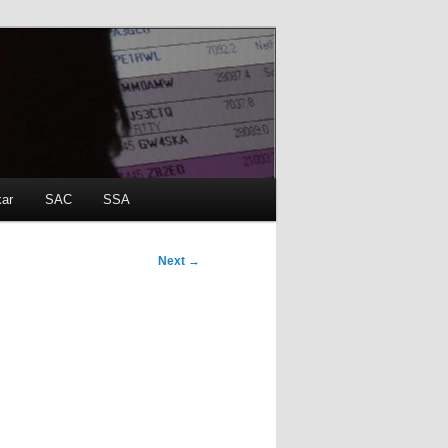
kar
SAC
SSA
Next
→