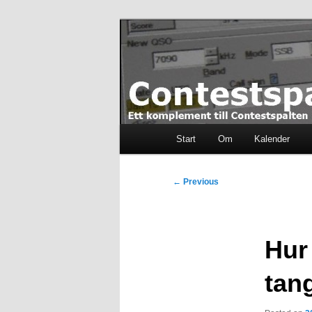
Skip
Ett komplement till contestspal
to
primary
content
Contestspalt
Main
Start
Om
Kalender
menu
Post
←
Previous
navigation
Hur
tan