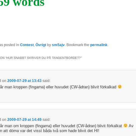
59 words
as posted in
Contest
,
Övrigt
by
sm5ajv
. Bookmark the
permalink
.
ON “
HUR SNABBT SKRIVER DU PÅ TANGENTBORDET?
”
R
on
2009-07-29 at 13:43
said:
tår man kroppen (fingarna) eller huvudet (CW-ådran) blivit förkalkad
R
on
2009-07-29 at 14:49
said:
tår man om kroppen (fingarna) eller huvudet (CW-ådran) blivit förkalkat
Av
n att döma var det visst båda två som hade blivit det HI!