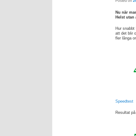
Posted on
2
Nu när man 
Helst utan 
Hur snabbt 
att det bli
fler långa o
Speedtest
Resultat på