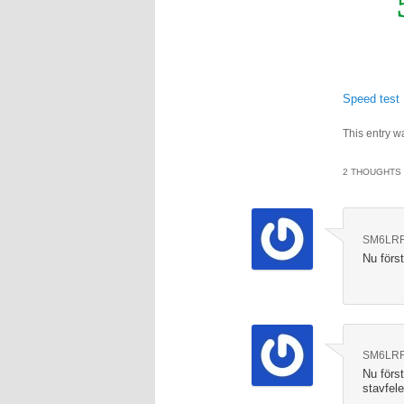
Speed test
This entry w
2 THOUGHTS 
SM6LR
Nu förs
SM6LR
Nu förs
stavfele