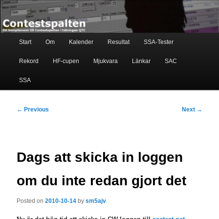
Skip
Ett komplement till contestspalten i tidningen QTC
to
primary
content
Main
Contestspalten
Start
Om
Kalender
Resultat
SSA-Tester
menu
Rekord
HF-cupen
Mjukvara
Länkar
SAC
SSA
Post
←
Previous
Next
→
navigation
Dags att skicka in loggen
om du inte redan gjort det
Posted on
2010-10-14
by
sm5ajv