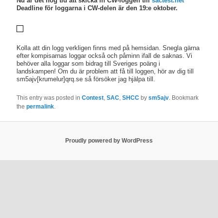
Nu är det hög tid att skicka in CW-loggen till
sactest.net
Deadline för loggarna i CW-delen är den 19:e oktober.
Kolla att din logg verkligen finns med på hemsidan. Snegla gärna
efter kompisarnas loggar också och påminn ifall de saknas. Vi
behöver alla loggar som bidrag till Sveriges poäng i
landskampen! Om du är problem att få till loggen, hör av dig till
sm5ajv[krumelur]qrq.se så försöker jag hjälpa till.
This entry was posted in
Contest
,
SAC
,
SHCC
by
sm5ajv
. Bookmark
the
permalink
.
Proudly powered by WordPress