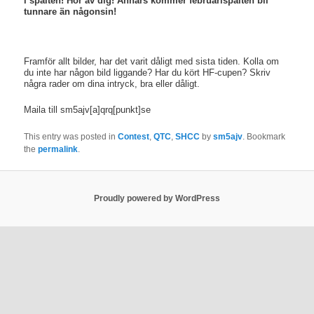
i spalten! Hör av dig! Annars kommer februarispalten bli
tunnare än någonsin!
Framför allt bilder, har det varit dåligt med sista tiden. Kolla om
du inte har någon bild liggande? Har du kört HF-cupen? Skriv
några rader om dina intryck, bra eller dåligt.
Maila till sm5ajv[a]qrq[punkt]se
This entry was posted in
Contest
,
QTC
,
SHCC
by
sm5ajv
. Bookmark
the
permalink
.
Proudly powered by WordPress