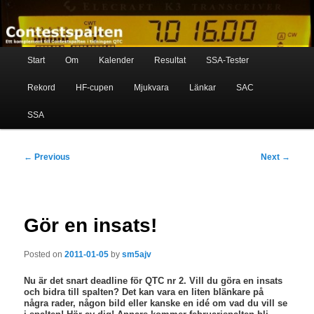
Skip
Ett komplement till contestspalten i tidningen QTC
to
primary
content
Main
Contestspalten
Start
Om
Kalender
Resultat
SSA-Tester
menu
Rekord
HF-cupen
Mjukvara
Länkar
SAC
SSA
Post
←
Previous
Next
→
navigation
Gör en insats!
Posted on
2011-01-05
by
sm5ajv
Nu är det snart deadline för QTC nr 2. Vill du göra en insats
och bidra till spalten? Det kan vara en liten blänkare på
några rader, någon bild eller kanske en idé om vad du vill se