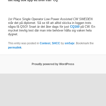
det idag dök upp ett brev från CQ
.
1st Place Single Operator Low Power Assisted CW SWEDEN
står det på diplomet. Så se till att alltid skicka in loggen trots
några få QSO! Snart är det åter dags för just
CQ160
på CW. En
mycket trevlig test där man inte behöver hålla sig vaken hela
dygnet.
This entry was posted in
Contest
,
SHCC
by
sm5ajv
. Bookmark the
permalink
.
Proudly powered by WordPress