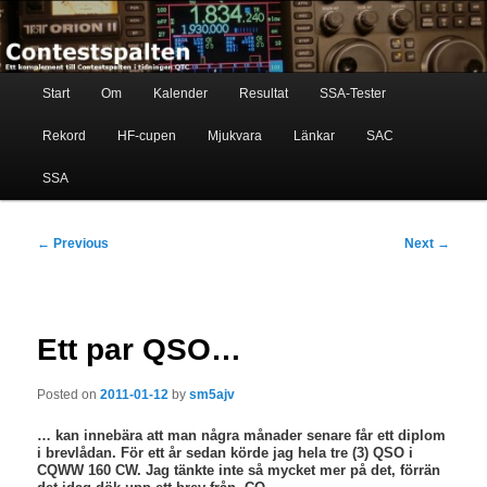
Skip
Ett komplement till contestspalten i tidningen QTC
to
primary
content
Main
Contestspalten
Start
Om
Kalender
Resultat
SSA-Tester
menu
Rekord
HF-cupen
Mjukvara
Länkar
SAC
SSA
Post
←
Previous
Next
→
navigation
Ett par QSO…
Posted on
2011-01-12
by
sm5ajv
… kan innebära att man några månader senare får ett diplom
i brevlådan. För ett år sedan körde jag hela tre (3) QSO i
CQWW 160 CW. Jag tänkte inte så mycket mer på det, förrän