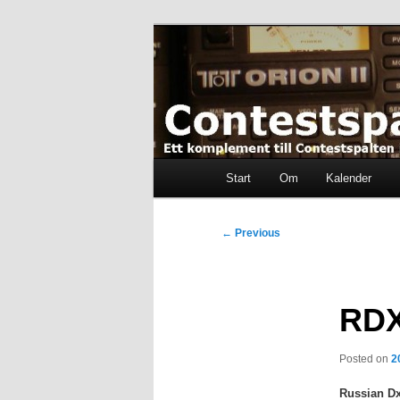
Skip
Ett komplement till contestspal
to
primary
content
Contestspalt
Main
Start
Om
Kalender
menu
Post
←
Previous
navigation
RDX
Posted on
2
Russian Dx