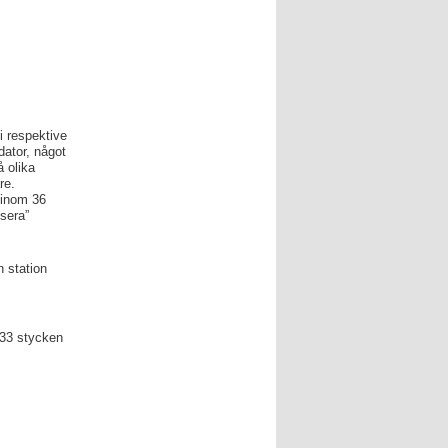
i respektive
dator, något
 olika
re.
 inom 36
ssera”
 station
 33 stycken