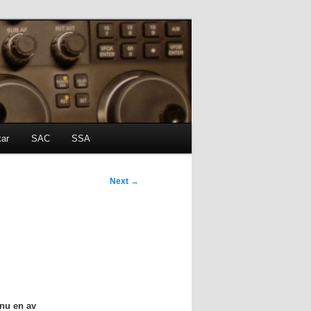
kar
SAC
SSA
Next
→
 nu en av