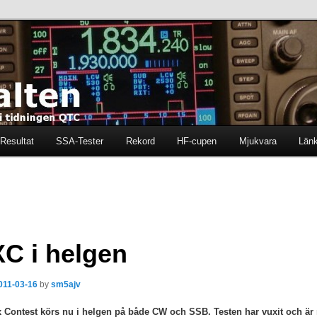
ten i tidningen QTC
en
Resultat
SSA-Tester
Rekord
HF-cupen
Mjukvara
Län
C i helgen
011-03-16
by
sm5ajv
 Contest körs nu i helgen på både CW och SSB. Testen har vuxit och är