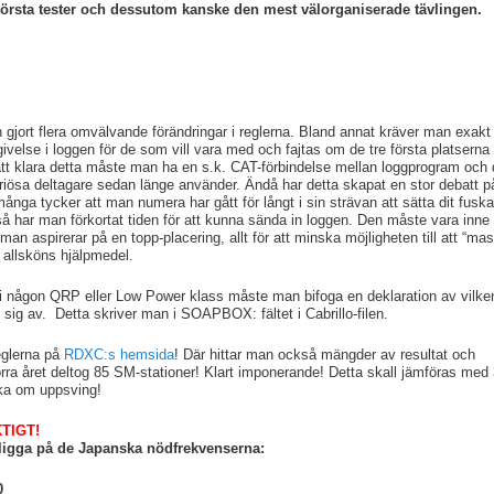
törsta tester och dessutom kanske den mest välorganiserade tävlingen.
n gjort flera omvälvande förändringar i reglerna. Bland annat kräver man exakt
ivelse i loggen för de som vill vara med och fajtas om de tre första platserna 
att klara detta måste man ha en s.k. CAT-förbindelse mellan loggprogram och 
riösa deltagare sedan länge använder. Ändå har detta skapat en stor debatt på
ånga tycker att man numera har gått för långt i sin strävan att sätta dit fuska
 har man förkortat tiden för att kunna sända in loggen. Den måste vara inne
 man aspirerar på en topp-placering, allt för att minska möjligheten till att “ma
allsköns hjälpmedel.
i någon QRP eller Low Power klass måste man bifoga en deklaration av vilken
sig av. Detta skriver man i SOAPBOX: fältet i Cabrillo-filen.
eglerna på
RDXC:s hemsida
! Där hittar man också mängder av resultat och
Förra året deltog 85 SM-stationer! Klart imponerande! Detta skall jämföras med
ka om uppsving!
TIGT!
 ligga på de Japanska nödfrekvenserna:
0