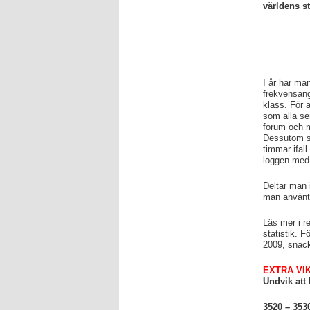
världens s
I år har ma
frekvensang
klass. För 
som alla se
forum och m
Dessutom så
timmar ifall
loggen med 
Deltar man 
man använt 
Läs mer i r
statistik. 
2009, snac
EXTRA VIK
Undvik att
3520 – 353