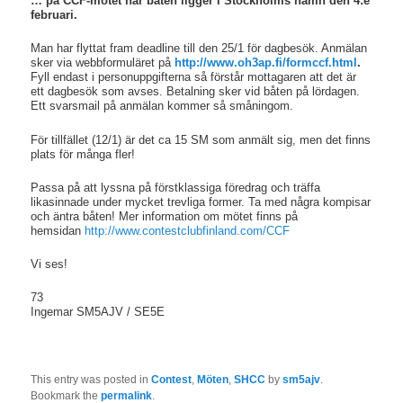
… på CCF-mötet när båten ligger i Stockholms hamn den 4:e
februari.
Man har flyttat fram deadline till den 25/1 för dagbesök. Anmälan
sker via webbformuläret på
http://www.oh3ap.fi/formccf.html
.
Fyll endast i personuppgifterna så förstår mottagaren att det är
ett dagbesök som avses. Betalning sker vid båten på lördagen.
Ett svarsmail på anmälan kommer så småningom.
För tillfället (12/1) är det ca 15 SM som anmält sig, men det finns
plats för många fler!
Passa på att lyssna på förstklassiga föredrag och träffa
likasinnade under mycket trevliga former. Ta med några kompisar
och äntra båten! Mer information om mötet finns på
hemsidan
http://www.contestclubfinland.com/CCF
Vi ses!
73
Ingemar SM5AJV / SE5E
This entry was posted in
Contest
,
Möten
,
SHCC
by
sm5ajv
.
Bookmark the
permalink
.