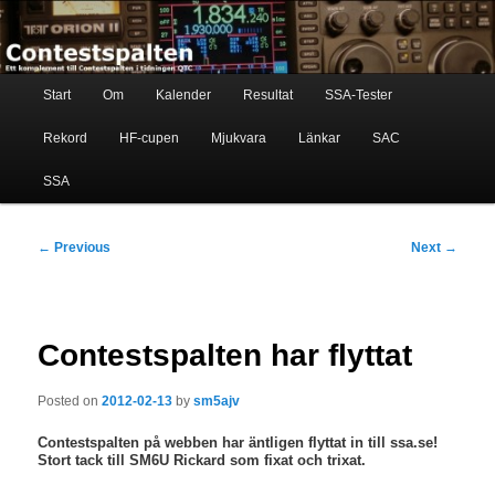
Skip
Ett komplement till contestspalten i tidningen QTC
to
primary
content
Main
Contestspalten
Start
Om
Kalender
Resultat
SSA-Tester
menu
Rekord
HF-cupen
Mjukvara
Länkar
SAC
SSA
Post
←
Previous
Next
→
navigation
Contestspalten har flyttat
Posted on
2012-02-13
by
sm5ajv
Contestspalten på webben har äntligen flyttat in till ssa.se!
Stort tack till SM6U Rickard som fixat och trixat.