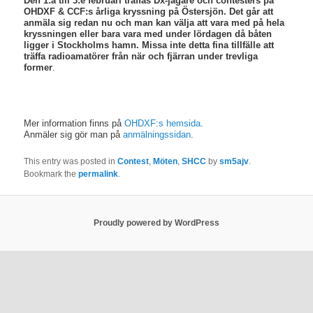
Den 1:a till 3:e februari träffas Dx-jägare och contesters på
OHDXF & CCF:s årliga kryssning på Östersjön. Det går att
anmäla sig redan nu och man kan välja att vara med på hela
kryssningen eller bara vara med under lördagen då båten
ligger i Stockholms hamn. Missa inte detta fina tillfälle att
träffa radioamatörer från när och fjärran under trevliga
former
.
Mer information finns på
OHDXF:s hemsida
.
Anmäler sig gör man på
anmälningssidan
.
This entry was posted in
Contest
,
Möten
,
SHCC
by
sm5ajv
.
Bookmark the
permalink
.
Proudly powered by WordPress