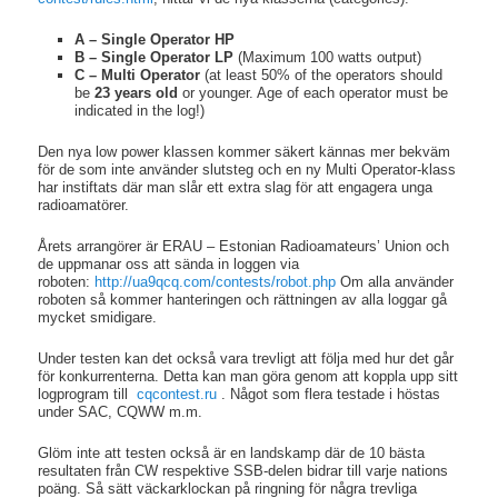
A – Single Operator HP
B – Single Operator LP
(Maximum 100 watts output)
C – Multi Operator
(at least 50% of the operators should
be
23 years old
or younger. Age of each operator must be
indicated in the log!)
Den nya low power klassen kommer säkert kännas mer bekväm
för de som inte använder slutsteg och en ny Multi Operator-klass
har instiftats där man slår ett extra slag för att engagera unga
radioamatörer.
Årets arrangörer är ERAU – Estonian Radioamateurs’ Union och
de uppmanar oss att sända in loggen via
roboten:
http://ua9qcq.com/contests/
robot.php
Om alla använder
roboten så kommer hanteringen och rättningen av alla loggar gå
mycket smidigare.
Under testen kan det också vara trevligt att följa med hur det går
för konkurrenterna. Detta kan man göra genom att koppla upp sitt
logprogram till
cqcontest.ru
. Något som flera testade i höstas
under SAC, CQWW m.m.
Glöm inte att testen också är en landskamp där de 10 bästa
resultaten från CW respektive SSB-delen bidrar till varje nations
poäng. Så sätt väckarklockan på ringning för några trevliga