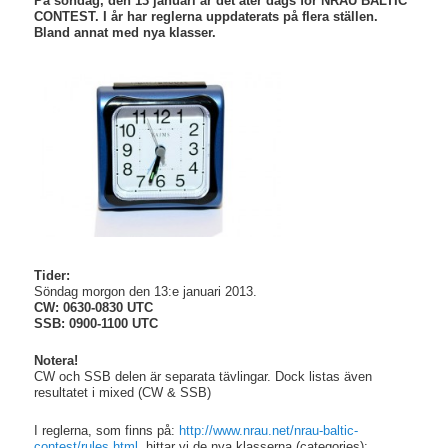
På söndag, den 13 januari är det åter dags för NRAU BALTIC
CONTEST. I år har reglerna uppdaterats på flera ställen.
Bland annat med nya klasser.
Tider:
Söndag morgon den 13:e januari 2013.
CW: 0630-0830 UTC
SSB: 0900-1100 UTC
Notera!
CW och SSB delen är separata tävlingar. Dock listas även
resultatet i mixed (CW & SSB)
I reglerna, som finns på:
http://www.nrau.net/nrau-baltic-
contest/rules.html
, hittar vi de nya klasserna (categories):