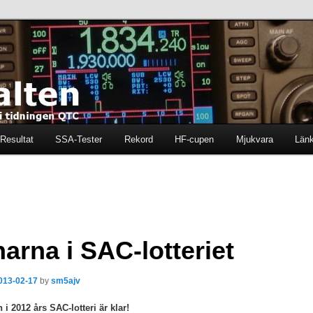
ten i tidningen QTC
en
Resultat
SSA-Tester
Rekord
HF-cupen
Mjukvara
Län
arna i SAC-lotteriet
013-02-17
by
sm5ajv
i 2012 års SAC-lotteri är klar!