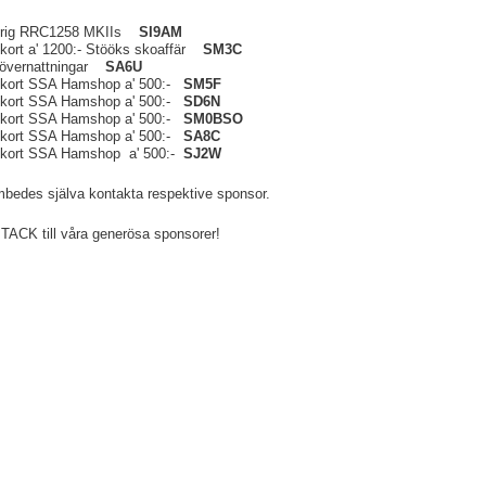
ig RRC1258 MKIIs
SI9AM
rt a' 1200:- Stööks skoaffär
SM3C
vernattningar
SA6U
ort SSA Hamshop a' 500:-
SM5F
ort SSA Hamshop a' 500:-
SD6N
ort SSA Hamshop a' 500:-
SM0BSO
ort SSA Hamshop a' 500:-
SA8C
ort SSA Hamshop a' 500:-
SJ2W
bedes själva kontakta respektive sponsor.
ACK till våra generösa sponsorer!