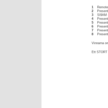
1
Remoter
2
Presentko
3
SI9AM ö
4
Presentk
5
Presentk
6
Presentk
7
Presentk
8
Presentk
Vinnarna om
Ett STORT T