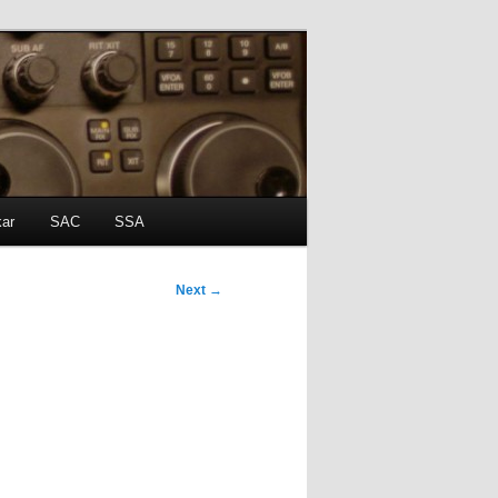
kar
SAC
SSA
Next
→