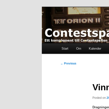
Skip
Ett komplement till contestspal
to
primary
content
Contestspalt
Main
Start
Om
Kalender
menu
Post
←
Previous
navigation
Vinn
Posted on
2
Dragningen 