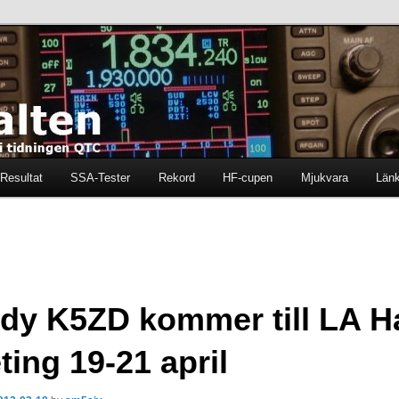
ten i tidningen QTC
en
Resultat
SSA-Tester
Rekord
HF-cupen
Mjukvara
Län
dy K5ZD kommer till LA 
ting 19-21 april