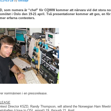
013-03-18
by
sm5ajv
, som numera är “chef” för CQWW kommer att närvara vid det stora no
omötet i Oslo den 19-21 april. Två presentationer kommer att ges, en för
 mer erfarna contesters.
ver norrmännen i en pressrelease.
LEASE
est Director K5ZD, Randy Thompson, will attend the Norwegian Ham Meetin
etohallen (close to OSL airport) 19. through 21. April.