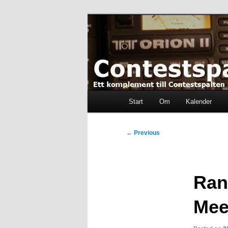
Skip
Ett komplement till contestspal
to
primary
content
Contestspalt
Main
Start
Om
Kalender
menu
Post
←
Previous
navigation
Ran
Mee