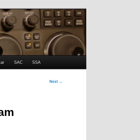
kar
SAC
SSA
Next
→
Ham