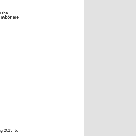
rska
 nybörjare
g 2013, to