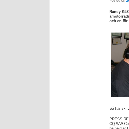
Posted on
2
Randy K5ZD
amötörradi
och en för
Så här skri
PRESS RE
CQ WW Cont
be held at L