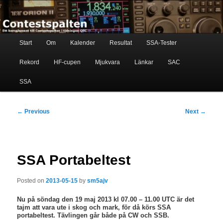
Skip
Ett komplement till contestspalten i tidningen QTC
to
primary
content
Main
Contestspalten
Start
Om
Kalender
Resultat
SSA-Tester
menu
Rekord
HF-cupen
Mjukvara
Länkar
SAC
SSA
Post
←
Previous
Next
→
navigation
SSA Portabeltest
Posted on
2013-05-15
by
sm5ajv
Nu på söndag den 19 maj 2013 kl 07.00 – 11.00 UTC är det
tajm att vara ute i skog och mark, för då körs SSA
portabeltest. Tävlingen går både på CW och SSB.