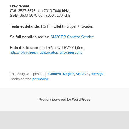
Frekvenser
CW
: 3527-3575 och 7010-7040 kHz,
SSB
: 3600-3670 och 7060-7130 kHz.
Testmeddelande
: RST + Effektmultipel + lokator.
Se fullständiga regler
:
SM3CER Contest Service
Hitta din locator
med hjälp av F6VYY tjänst:
http://f6fvy.free.fr/qthLocator/fullScreen.php
This entry was posted in
Contest
,
Regler
,
SHCC
by
sm5ajv
.
Bookmark the
permalink
.
Proudly powered by WordPress