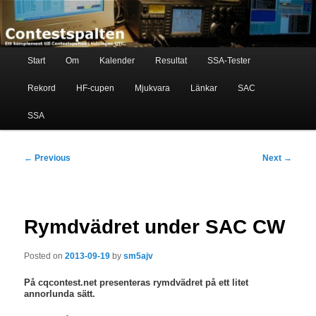
Skip
Ett komplement till contestspalten i tidningen QTC
to
primary
content
Main
Contestspalten
Start
Om
Kalender
Resultat
SSA-Tester
menu
Rekord
HF-cupen
Mjukvara
Länkar
SAC
SSA
Post
←
Previous
Next
→
navigation
Rymdvädret under SAC CW
Posted on
2013-09-19
by
sm5ajv
På cqcontest.net presenteras rymdvädret på ett litet
annorlunda sätt.