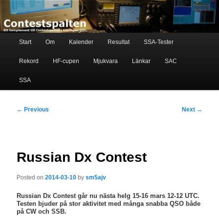
Skip
Ett komplement till contestspalten i tidningen QTC
to
primary
content
Main
Contestspalten
Start
Om
Kalender
Resultat
SSA-Tester
menu
Rekord
HF-cupen
Mjukvara
Länkar
SAC
SSA
Post
←
Previous
Next
→
navigation
Russian Dx Contest
Posted on
2014-03-10
by
sm5ajv
Russian Dx Contest går nu nästa helg 15-16 mars 12-12 UTC.
Testen bjuder på stor aktivitet med många snabba QSO både
på CW och SSB.