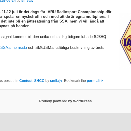
015-06-24
by
sm5ajv
 11-12 juli är det dags för IARU Radiosport Championship där
er spelar en nyckelroll i och me
d att de är egna
multipliers. I
r
det inte bli en jättesatsning från SSA, men vi vill ändå att
synas på banden.
ssignal kommer bli den unika och aldrig tidigare luftade
SJ8HQ
.
 SSA:s hemsida
och SM6JSM:s utförliga beskrivning av årets
as posted in
Contest
,
SHCC
by
sm5ajv
. Bookmark the
permalink
.
Proudly powered by WordPress