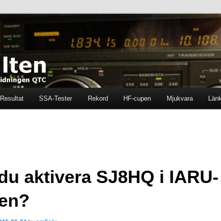
ten i tidningen QTC
en
Resultat
SSA-Tester
Rekord
HF-cupen
Mjukvara
Län
 du aktivera SJ8HQ i IARU-
ten?