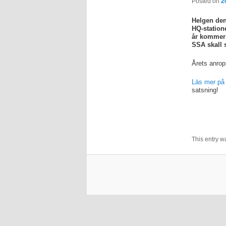
Posted on
2
Helgen den
HQ-station
år komme
SSA skall 
Årets anrop
Läs mer på
satsning!
This entry w