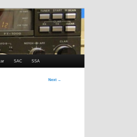
kar
SAC
SSA
Next
→