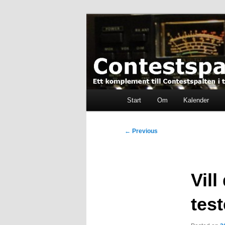
Skip
Ett komplement till contestspal
to
primary
content
Contestspalt
Main
Start
Om
Kalender
menu
Post
←
Previous
navigation
Vill
tes