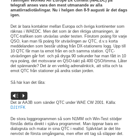
Tävlingen Worked All Europe Dx Contest (WAEDC) på
telegrafi anses vara den mest utmanande av alla
amatörradiotävlingar. Nu i helgen den 8-9 augusti är det dags
igen.
Det är bara kontakter mellan Europa och övriga kontinenter som
räknas i WAEDC. Men det som är den riktiga utmaningen, är
QTC-trafiken som utväxlas under testen. Förutom poäng för varje
QSO, kan man få poäng för utväxlingen av QTC, d.v.s korta
meddelanden som består utdrag från DX-stationens logg. Upp till
10 QTC får man ta emot från en och samma station. QTC-
utväxlingen går fort och på dryga 90 sekunder har man fått in 10
nya poäng, det motsvarar en QSO-takt på 400 QSO/timma. Låter
det spännande? Det är en verklig adrenalinkick, att sitta och ta
emot QTC från stationer på andra sidan jorden.
Så här kan det låta:
Audio
Vm
P
Player
Det är AA3B som sänder QTC under WAE CW 2001. Källa:
DJ1YFK
De stora loggprogrammen så som N1MM och Win-Test stödjer
förstås detta direkt i själva programmet. Man öppnar bara en
dialogruta och matar in sina QTC i realtid. Självklart är det lite
nervöst de första omgångarna, men efter ett tag så släpper det.