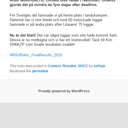
Årets NRAU-BALTIC Contest blev rättad i rekordfart. OH6KZP
gjorde det på mindre än fyra dagar efter deadline.
För Sveriges del hamnade vi på femte plats i landskampen.
Däremot har vi stor bredd och med 60 inskickade loggar
hamnade vi på andra plats efter Litauens 75 loggar..
Nu är det klart!
Det var några loggar som inte hade kommit fram.
Dessa är nu medtagna och vi har ett slutresultat! Tack till Kim
OH6KZP som fixade resultaten snabbt!
NRAUBaltic_FinalResults_2016
This entry was posted in
Contest
,
Resultat
,
SHCC
by
sm5ajv
.
Bookmark the
permalink
.
Proudly powered by WordPress