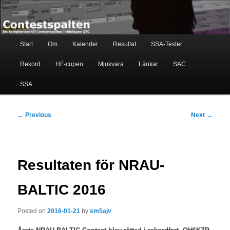
Skip
Ett komplement till contestspalten i tidningen QTC
to
primary
content
Main
Contestspalten
Start
Om
Kalender
Resultat
SSA-Tester
menu
Rekord
HF-cupen
Mjukvara
Länkar
SAC
SSA
Post
←
Previous
Next
→
navigation
Resultaten för NRAU-
BALTIC 2016
Posted on
2016-01-21
by
sm5ajv